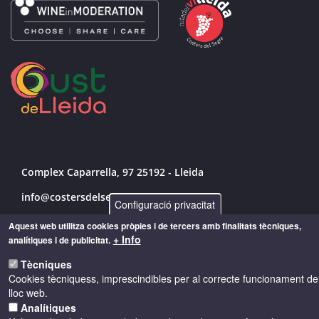
Complex Caparrella, 97 25192 - Lleida
info@costersdelsegre.es
Configuració privacitat
973 264 583
Aquest web utilitza cookies pròpies i de tercers amb finalitats tècniques,
+ Info
analítiques i de publicitat.
Tècniques
© Copyright 2026 - Drets reservats
Cookies tècniquess, imprescindibles per al correcte funcionament de
lloc web.
Analítiques
Accessibilitat
Avís legal
Cookies