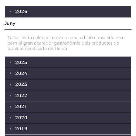
2026
Juny
Tasta Lleida celebra la seva tercera edició consolidant-se
com el gran aparador gastronòmic dels productes de
qualitat certificada de Lleida
2025
2024
2023
2022
2021
2020
2019