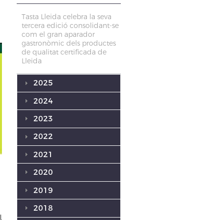
Tasta Lleida celebra la seva
tercera edició consolidant-se
com el gran aparador
gastronòmic dels productes
de qualitat certificada de
Lleida
2025
2024
2023
2022
2021
2020
2019
2018
l