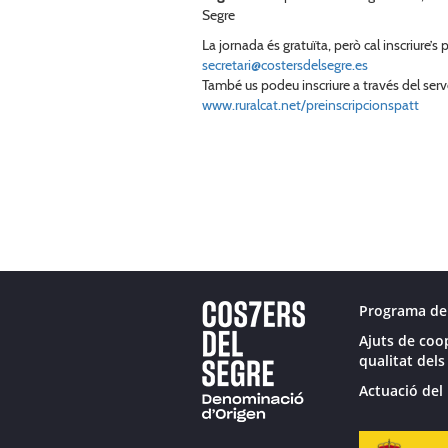
Segre
La jornada és gratuïta, però cal inscriure’
secretari@costersdelsegre.es
També us podeu inscriure a través del serv
www.ruralcat.net/preinscripcionspatt
Programa de
Ajuts de coo
qualitat dels
Actuació del 