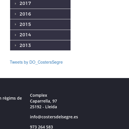
2017
2016
2015
2014
2013
Tweets by DO_CostersSegre
Complex
n règims de
Caparrella, 97
25192 - Lleida
info@costersdelsegre.es
973 264 583