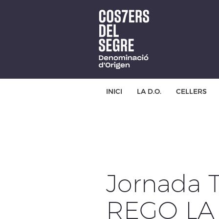
Skip
to
main
content
INICI
LA D.O.
CELLERS
Jornada 
REGO LA