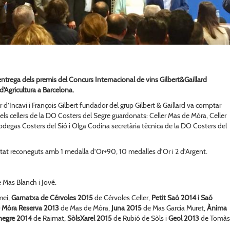
l’entrega dels premis del Concurs Internacional de vins Gilbert&Gaillard
'Agricultura a Barcelona.
or d’Incavi i François Gilbert fundador del grup Gilbert & Gaillard va comptar
ls cellers de la DO Costers del Segre guardonats: Celler Mas de Móra, Celler
degas Costers del Sió i Olga Codina secretària tècnica de la DO Costers del
stat reconeguts amb 1 medalla d’Or+90, 10 medalles d’Or i 2 d’Argent.
 Mas Blanch i Jové.
mei,
Garnatxa de Cérvoles 2015
de Cérvoles Celler,
Petit Saó 2014 i Saó
 Móra Reserva 2013
de Mas de Móra,
Juna 2015
de Mas García Muret,
Ànima
negre 2014
de Raimat,
SòlsXarel 2015
de Rubió de Sòls i
Geol 2013
de Tomàs