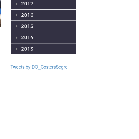
2017
2016
2015
2014
2013
Tweets by DO_CostersSegre