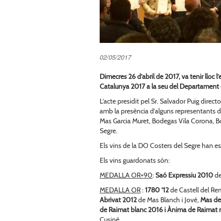
02/05/2017
Dimecres 26 d’abril de 2017, va tenir lloc 
Catalunya 2017 a la seu del Departament d
L’acte presidit pel Sr. Salvador Puig direct
amb la presència d’alguns representants de
Mas Garcia Muret, Bodegas Vila Corona, Bo
Segre.
Els vins de la DO Costers del Segre han e
Els vins guardonats són:
MEDALLA OR+90
:
Saó Expressiu 2010
de
MEDALLA OR
:
1780 ‘12
de Castell del Re
Abrivat 2012
de Mas Blanch i Jové,
Mas de
de Raimat blanc 2016 i Ànima de Raimat 
Cusiné.