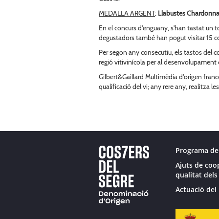
MEDALLA ARGENT
:
Llabustes Chardonn
En el concurs d'enguany, s'han tastat un t
degustadors també han pogut visitar 15 cel
Per segon any consecutiu, els tastos del co
regió vitivinícola per al desenvolupament e
Gilbert&Gaillard Multimèdia d'origen francè
qualificació del vi; any rere any, realitza 
Programa de
Ajuts de coo
qualitat dels
Actuació del 