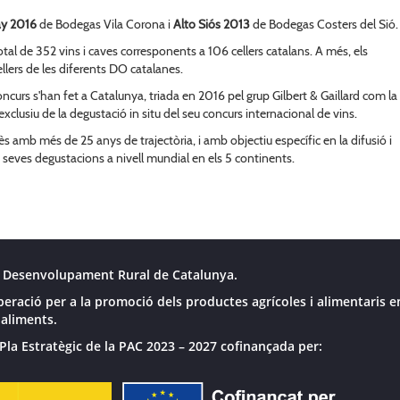
ay 2016
de Bodegas Vila Corona i
Alto Siós 2013
de Bodegas Costers del Sió.
otal de 352 vins i caves corresponents a 106 cellers catalans. A més, els
lers de les diferents DO catalanes.
ncurs s'han fet a Catalunya, triada en 2016 pel grup Gilbert & Gaillard com la
xclusiu de la degustació in situ del seu concurs internacional de vins.
s amb més de 25 anys de trajectòria, i amb objectiu específic en la difusió i
les seves degustacions a nivell mundial en els 5 continents.
 Desenvolupament Rural de Catalunya.
peració per a la promoció dels productes agrícoles i alimentaris e
 aliments.
Pla Estratègic de la PAC 2023 – 2027 cofinançada per: