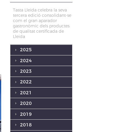
Tasta Lleida celebra la seva
tercera edició consolidant-se
com el gran aparador
gastronòmic dels productes
de qualitat certificada de
Lleida
2025
2024
2023
2022
2021
2020
2019
2018