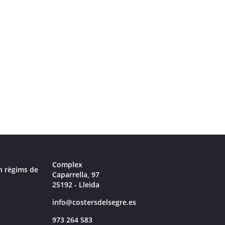
Complex
n règims de
Caparrella, 97
25192 - Lleida
info@costersdelsegre.es
973 264 583