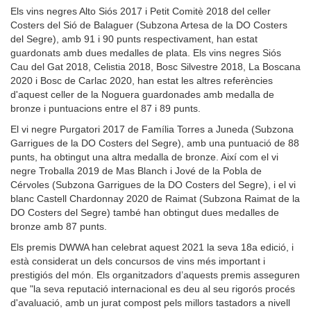
Els vins negres Alto Siós 2017 i Petit Comitè 2018 del celler
Costers del Sió de Balaguer (Subzona Artesa de la DO Costers
del Segre), amb 91 i 90 punts respectivament, han estat
guardonats amb dues medalles de plata. Els vins negres Siós
Cau del Gat 2018, Celistia 2018, Bosc Silvestre 2018, La Boscana
2020 i Bosc de Carlac 2020, han estat les altres referències
d'aquest celler de la Noguera guardonades amb medalla de
bronze i puntuacions entre el 87 i 89 punts.
El vi negre Purgatori 2017 de Família Torres a Juneda (Subzona
Garrigues de la DO Costers del Segre), amb una puntuació de 88
punts, ha obtingut una altra medalla de bronze. Així com el vi
negre Troballa 2019 de Mas Blanch i Jové de la Pobla de
Cérvoles (Subzona Garrigues de la DO Costers del Segre), i el vi
blanc Castell Chardonnay 2020 de Raimat (Subzona Raimat de la
DO Costers del Segre) també han obtingut dues medalles de
bronze amb 87 punts.
Els premis DWWA han celebrat aquest 2021 la seva 18a edició, i
està considerat un dels concursos de vins més important i
prestigiós del món. Els organitzadors d’aquests premis asseguren
que "la seva reputació internacional es deu al seu rigorós procés
d'avaluació, amb un jurat compost pels millors tastadors a nivell