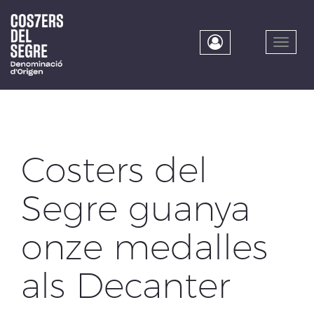
Skip
to
main
Toggle
content
naviga
Costers del
Segre guanya
onze medalles
als Decanter