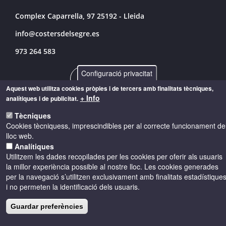
Complex Caparrella, 97 25192 - Lleida
info@costersdelsegre.es
973 264 583
Configuració privacitat
Aquest web utilitza cookies pròpies i de tercers amb finalitats tècniques,
© Copyright 2026 - Drets reservats
+ Info
analítiques i de publicitat.
Tècniques
Accessibilitat
Avís legal
Cookies
Cookies tècniquess, imprescindibles per al correcte funcionament de
lloc web.
Analítiques
Política de privacitat
Utilitzem les dades recopilades per les cookies per oferir als usuaris
la millor experiència possible al nostre lloc. Les cookies generades
per la navegació s’utilitzen exclusivament amb finalitats estadístique
i no permeten la identificació dels usuaris.
Guardar preferències