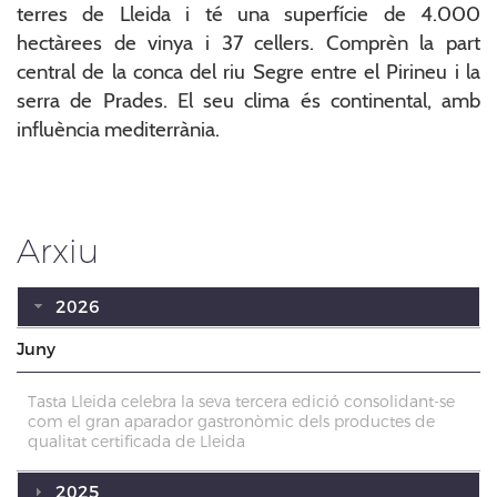
terres de Lleida i té una superfície de 4.000
hectàrees de vinya i 37 cellers. Comprèn la part
central de la conca del riu Segre entre el Pirineu i la
serra de Prades. El seu clima és continental, amb
influència mediterrània.
Arxiu
2026
Juny
Tasta Lleida celebra la seva tercera edició consolidant-se
com el gran aparador gastronòmic dels productes de
qualitat certificada de Lleida
2025