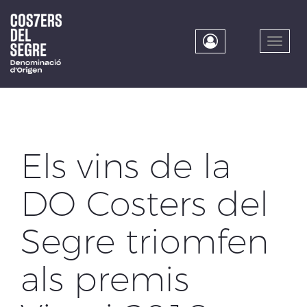
Skip
to
main
Toggle
content
naviga
Els vins de la
DO Costers del
Segre triomfen
als premis