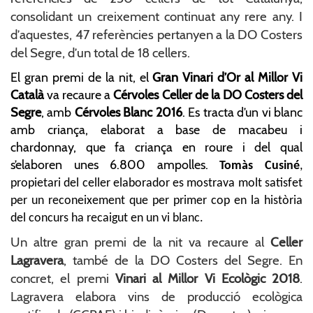
consolidant un creixement continuat any rere any. I
d’aquestes, 47 referències pertanyen a la DO Costers
del Segre, d’un total de 18 cellers.
El gran premi de la nit, el
Gran Vinari d’Or al Millor Vi
Català
va recaure a
Cérvoles Celler de la DO Costers del
Segre
, amb
Cérvoles Blanc 2016
. Es tracta d’un vi blanc
amb criança, elaborat a base de macabeu i
chardonnay, que fa criança en roure i del qual
s’elaboren unes 6.800 ampolles.
Tomàs Cusiné
,
propietari del celler elaborador es mostrava molt satisfet
per un reconeixement que per primer cop en la història
del concurs ha recaigut en un vi blanc.
Un altre gran premi de la nit va recaure al
Celler
Lagravera
, també de la DO Costers del Segre. En
concret, el premi
Vinari al Millor Vi Ecològic 2018
.
Lagravera elabora vins de producció ecològica