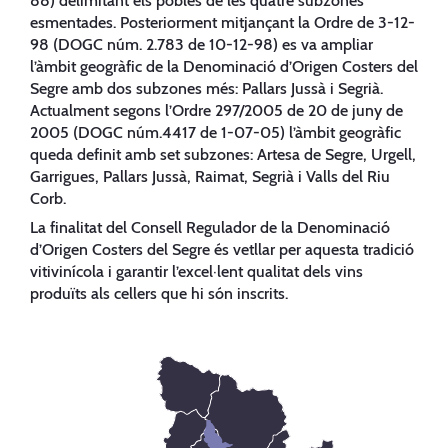
88) delimitant els pobles de les quatre subzones
esmentades. Posteriorment mitjançant la Ordre de 3-12-
98 (DOGC núm. 2.783 de 10-12-98) es va ampliar
l’àmbit geogràfic de la Denominació d’Origen Costers del
Segre amb dos subzones més: Pallars Jussà i Segrià.
Actualment segons l’Ordre 297/2005 de 20 de juny de
2005 (DOGC núm.4417 de 1-07-05) l’àmbit geogràfic
queda definit amb set subzones: Artesa de Segre, Urgell,
Garrigues, Pallars Jussà, Raimat, Segrià i Valls del Riu
Corb.
La finalitat del Consell Regulador de la Denominació
d’Origen Costers del Segre és vetllar per aquesta tradició
vitivinícola i garantir l’excel·lent qualitat dels vins
produïts als cellers que hi són inscrits.