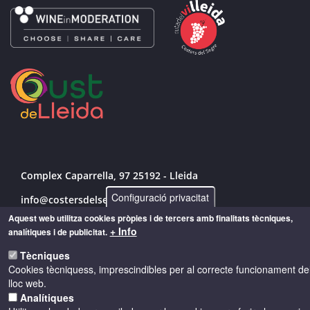
Complex Caparrella, 97 25192 - Lleida
Configuració privacitat
info@costersdelsegre.es
Aquest web utilitza cookies pròpies i de tercers amb finalitats tècniques,
973 264 583
+ Info
analítiques i de publicitat.
Tècniques
Cookies tècniquess, imprescindibles per al correcte funcionament de
© Copyright 2026 - Drets reservats
lloc web.
Analítiques