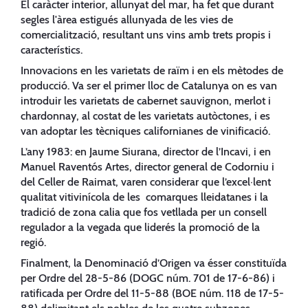
El caràcter interior, allunyat del mar, ha fet que durant
segles l'àrea estigués allunyada de les vies de
comercialització, resultant uns vins amb trets propis i
característics.
Innovacions en les varietats de raïm i en els mètodes de
producció. Va ser el primer lloc de Catalunya on es van
introduir les varietats de cabernet sauvignon, merlot i
chardonnay, al costat de les varietats autòctones, i es
van adoptar les tècniques californianes de vinificació.
L’any 1983: en Jaume Siurana, director de l’Incavi, i en
Manuel Raventós Artes, director general de Codorniu i
del Celler de Raimat, varen considerar que l’excel·lent
qualitat vitivinícola de les comarques lleidatanes i la
tradició de zona calia que fos vetllada per un consell
regulador a la vegada que liderés la promoció de la
regió.
Finalment, la Denominació d’Origen va ésser constituïda
per Ordre del 28-5-86 (DOGC núm. 701 de 17-6-86) i
ratificada per Ordre del 11-5-88 (BOE núm. 118 de 17-5-