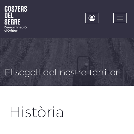
Skip
to
main
Toggle
content
naviga
El segell del nostre territori
Història