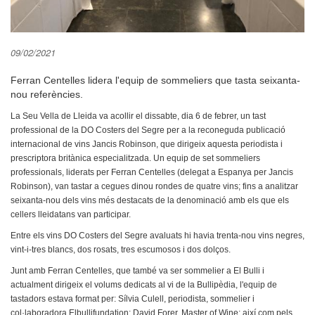
09/02/2021
Ferran Centelles lidera l'equip de sommeliers que tasta seixanta-
nou referències.
La Seu Vella de Lleida va acollir el dissabte, dia 6 de febrer, un tast
professional de la DO Costers del Segre per a la reconeguda publicació
internacional de vins Jancis Robinson, que dirigeix aquesta periodista i
prescriptora britànica especialitzada. Un equip de set sommeliers
professionals, liderats per Ferran Centelles (delegat a Espanya per Jancis
Robinson), van tastar a cegues dinou rondes de quatre vins; fins a analitzar
seixanta-nou dels vins més destacats de la denominació amb els que els
cellers lleidatans van participar.
Entre els vins DO Costers del Segre avaluats hi havia trenta-nou vins negres,
vint-i-tres blancs, dos rosats, tres escumosos i dos dolços.
Junt amb Ferran Centelles, que també va ser sommelier a El Bulli i
actualment dirigeix el volums dedicats al vi de la Bullipèdia, l'equip de
tastadors estava format per: Sílvia Culell, periodista, sommelier i
col·laboradora Elbullifundation; David Forer, Master of Wine; així com pels