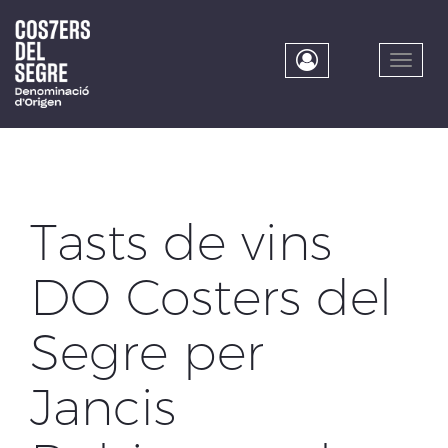
Skip
to
main
Toggle
content
naviga
Tasts de vins
DO Costers del
Segre per
Jancis