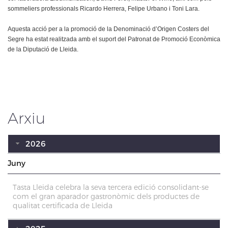
sommeliers professionals Ricardo Herrera, Felipe Urbano i Toni Lara.
Aquesta acció per a la promoció de la Denominació d’Origen Costers del
Segre ha estat realitzada amb el suport del Patronat de Promoció Econòmica
de la Diputació de Lleida.
Arxiu
2026
Juny
Tasta Lleida celebra la seva tercera edició consolidant-se
com el gran aparador gastronòmic dels productes de
qualitat certificada de Lleida