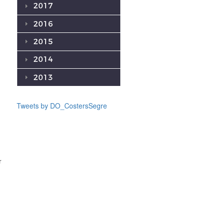
2017
2016
2015
2014
2013
Tweets by DO_CostersSegre
r