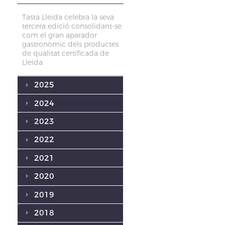
Tasta Lleida celebra la seva
tercera edició consolidant-se
com el gran aparador
gastronòmic dels productes
de qualitat certificada de
Lleida
2025
2024
2023
2022
2021
2020
2019
2018