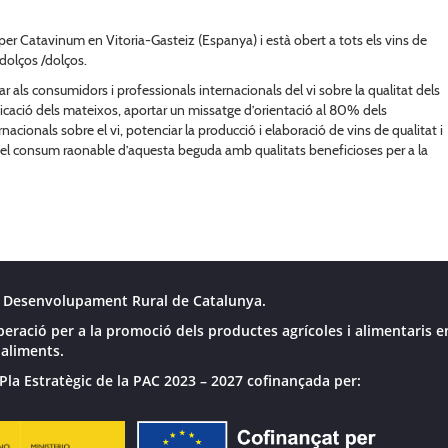
per Catavinum en Vitoria-Gasteiz (Espanya) i està obert a tots els vins de
 dolços /dolços.
r als consumidors i professionals internacionals del vi sobre la qualitat dels
nicació dels mateixos, aportar un missatge d’orientació al 80% dels
cionals sobre el vi, potenciar la producció i elaboració de vins de qualitat i
i i del consum raonable d’aquesta beguda amb qualitats beneficioses per a la
 Desenvolupament Rural de Catalunya.
peració per a la promoció dels productes agrícoles i alimentaris e
 aliments.
Pla Estratègic de la PAC 2023 – 2027 cofinançada per: