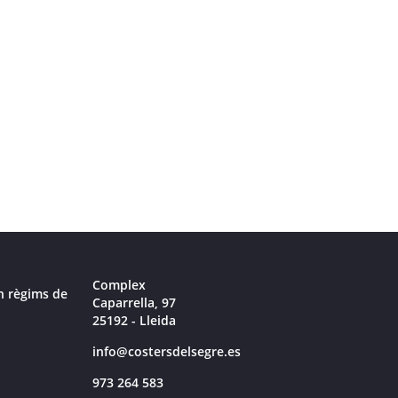
Complex
n règims de
Caparrella, 97
25192 - Lleida
info@costersdelsegre.es
973 264 583