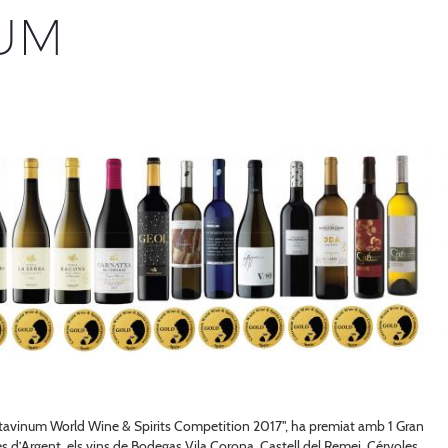
UM
Catavinum World Wine & Spirits Competition 2017", ha premiat amb 1 Gran
es d’Argent, els vins de Bodegas Vila Corona, Castell del Remei, Cérvoles