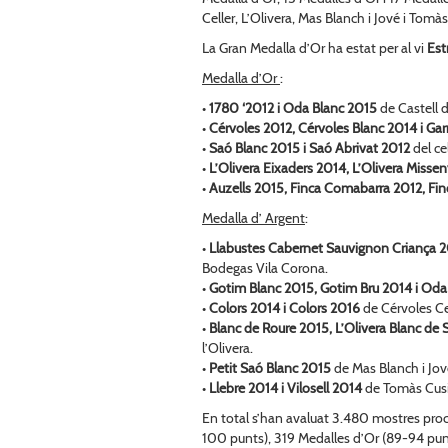
Celler, L’Olivera, Mas Blanch i Jové i Tomà
La Gran Medalla d’Or ha estat per al vi
Est
Medalla d’Or
:
•
1780 ‘2012 i Oda Blanc 2015
de Castell 
•
Cérvoles 2012, Cérvoles Blanc 2014 i Ga
•
Saó Blanc 2015 i Saó Abrivat 2012
del ce
•
L’Olivera Eixaders 2014, L’Olivera Missen
•
Auzells 2015, Finca Comabarra 2012, Fin
Medalla d’ Argent
:
•
Llabustes Cabernet Sauvignon Criança 2
Bodegas Vila Corona.
•
Gotim Blanc 2015, Gotim Bru 2014 i Od
•
Colors 2014 i Colors 2016
de Cérvoles Cel
•
Blanc de Roure 2015, L’Olivera Blanc de S
l’Olivera.
•
Petit Saó Blanc 2015
de Mas Blanch i Jov
•
Llebre 2014 i Vilosell 2014
de Tomàs Cus
En total s’han avaluat 3.480 mostres pro
100 punts), 319 Medalles d’Or (89-94 punt