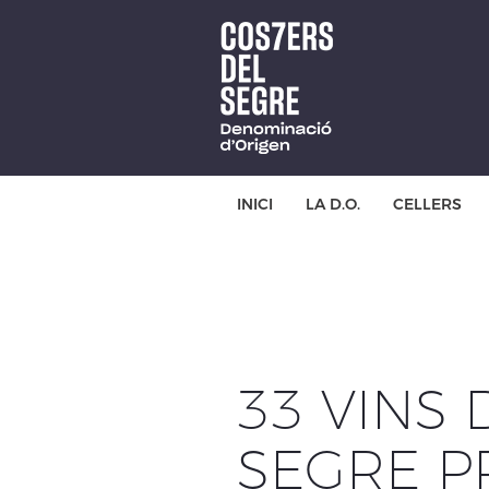
Skip
to
main
content
INICI
LA D.O.
CELLERS
33 VINS
SEGRE P