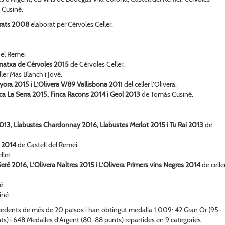
s Cusiné.
rats 2008
elaborat per Cérvoles Celler.
del Remei
rnatxa de Cérvoles 2015
de Cérvoles Celler.
ller Mas Blanch i Jové.
yora 2015 i L’Olivera V/89 Vallisbona 201
1 del celler l’Olivera.
ca La Serra 2015, Finca Racons 2014 i Geol 2013
de Tomàs Cusiné.
013, Llabustes Chardonnay 2016, Llabustes Merlot 2015 i Tu Rai 2013
de
a 2014
de Castell del Remei.
ler.
eré 2016, L’Olivera Naltres 2015 i L’Olivera Primers vins Negres 2014
de celle
é.
iné.
cedents de més de 20 països i han obtingut medalla 1.009: 42 Gran Or (95-
s) i 648 Medalles d’Argent (80-88 punts) repartides en 9 categories