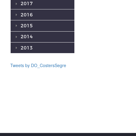
2017
2016
2015
2014
2013
Tweets by DO_CostersSegre