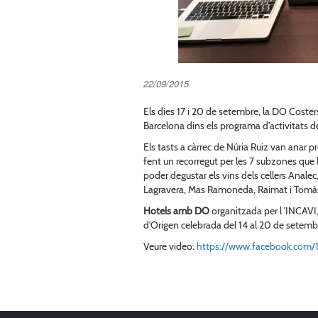
22/09/2015
Els dies 17 i 20 de setembre, la DO Costers
Barcelona dins els programa d'activitats
Els tasts a càrrec de Núria Ruiz van anar 
fent un recorregut per les 7 subzones que l
poder degustar els vins dels cellers Analec
Lagravera, Mas Ramoneda, Raimat i Tomà
Hotels amb DO
organitzada per l 'INCAV
d'Origen celebrada del 14 al 20 de setem
Veure video:
https://www.facebook.com/