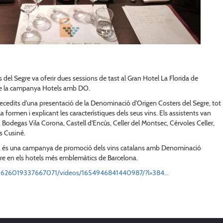
 del Segre va oferir dues sessions de tast al Gran Hotel La Florida de
 de la campanya Hotels amb DO.
precedits d'una presentació de la Denominació d'Origen Costers del Segre, tot
a formen i explicant les característiques dels seus vins. Els assistents van
, Bodegas Vila Corona, Castell d'Encús, Celler del Montsec, Cérvoles Celler,
s Cusiné.
I, és una campanya de promoció dels vins catalans amb Denominació
bre en els hotels més emblemàtics de Barcelona.
1626019337667071/videos/1654946841440987/?l=384...