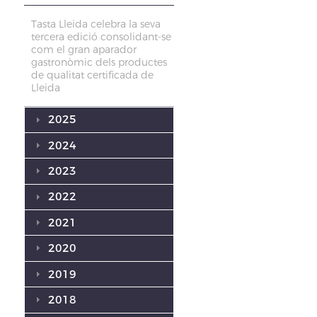
Tasta Lleida celebra la seva
tercera edició consolidant-se
com el gran aparador
gastronòmic dels productes
de qualitat certificada de
Lleida
2025
2024
2023
2022
2021
2020
2019
2018