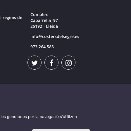
Complex
n règims de
Caparrella, 97
25192 - Lleida
info@costersdelsegre.es
973 264 583
okies generades per la navegació s’utilitzen