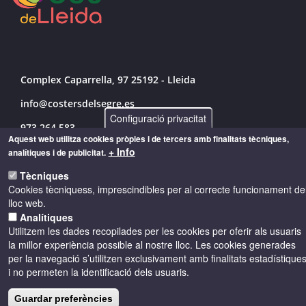
Complex Caparrella, 97 25192 - Lleida
info@costersdelsegre.es
Configuració privacitat
973 264 583
Aquest web utilitza cookies pròpies i de tercers amb finalitats tècniques,
+ Info
analítiques i de publicitat.
Tècniques
© Copyright 2026 - Drets reservats
Cookies tècniquess, imprescindibles per al correcte funcionament de
lloc web.
Accessibilitat
Avís legal
Cookies
Analítiques
Utilitzem les dades recopilades per les cookies per oferir als usuaris
la millor experiència possible al nostre lloc. Les cookies generades
Política de privacitat
per la navegació s’utilitzen exclusivament amb finalitats estadístique
i no permeten la identificació dels usuaris.
Guardar preferències