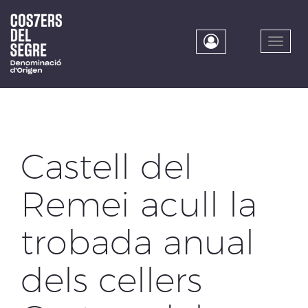
Skip
to
main
Toggle
content
naviga
Castell del
Remei acull la
trobada anual
dels cellers