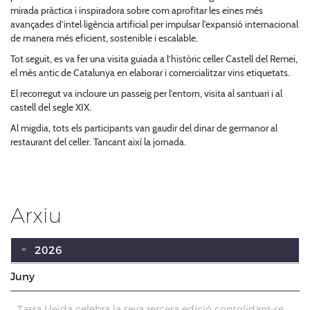
mirada pràctica i inspiradora sobre com aprofitar les eines més
avançades d’intel·ligència artificial per impulsar l'expansió internacional
de manera més eficient, sostenible i escalable.
Tot seguit, es va fer una visita guiada a l’històric celler Castell del Remei,
el més antic de Catalunya en elaborar i comercialitzar vins etiquetats.
El recorregut va incloure un passeig per l’entorn, visita al santuari i al
castell del segle XIX.
Al migdia, tots els participants van gaudir del dinar de germanor al
restaurant del celler. Tancant així la jornada.
Arxiu
2026
Juny
Tasta Lleida celebra la seva tercera edició consolidant-se