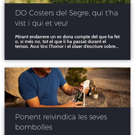
DO Costers del Segre, qui t’ha
vist i qui et veu!
Mirant endarrere un es dona compte del que ha fet
o, si més no, tot el que li ha passat durant el
temps. Avui tinc l’honor i el plaer d’escriure sobre
la zona de vins de casa meva, la DO Costers del
Segre. M’agradaria fer-ho des del prisma de
l’anàlisi personal, sobretot perquè, al cap i a la fi, jo
Ponent reivindica les seves
bombolles