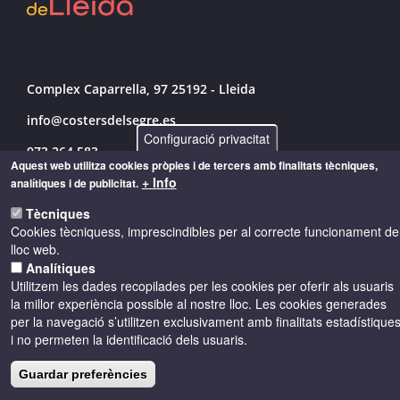
Complex Caparrella, 97 25192 - Lleida
info@costersdelsegre.es
Configuració privacitat
973 264 583
Aquest web utilitza cookies pròpies i de tercers amb finalitats tècniques,
+ Info
analítiques i de publicitat.
Tècniques
© Copyright 2026 - Drets reservats
Cookies tècniquess, imprescindibles per al correcte funcionament de
lloc web.
Accessibilitat
Avís legal
Cookies
Analítiques
Utilitzem les dades recopilades per les cookies per oferir als usuaris
la millor experiència possible al nostre lloc. Les cookies generades
Política de privacitat
per la navegació s’utilitzen exclusivament amb finalitats estadístique
i no permeten la identificació dels usuaris.
Guardar preferències