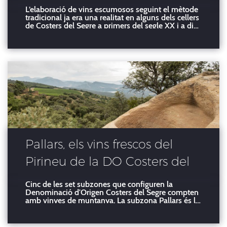
L’elaboració de vins escumosos seguint el mètode
tradicional ja era una realitat en alguns dels cellers
de Costers del Segre a primers del segle XX i a dia
d’avui se’n continuen elaborant, malgrat no
puguem parlar d’un gran nombre de referències:
del total de 250 marques que surten anualment
amb el
Pallars, els vins frescos del
Pirineu de la DO Costers del
Segre - La vinya comparteix
Cinc de les set subzones que configuren la
Denominació d'Origen Costers del Segre compten
relat amb la geologia, els
amb vinyes de muntanya. La subzona Pallars és la
que té més hectàrees de vinya en alçada i agrupa
dinosauris i un producte
vuit cellers, la major part dels quals estan a la
Conca de Tremp, amb vinyes entre els 450 i els