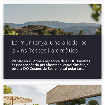
gastronòmic excepcional
800 metres d'al
La muntanya, una aliada per
a vins frescos i aromàtics
Plantar en el Pirineu per sobre dels 1.000 metres
és una tendència per afrontar el canvi climàtic, si
bé a la DO Costers de Segre no cal pujar tan
amunt per comprovar com cultivar a certa altura és
beneficiós per a la bona maduració del raïm i els
vins que en sorgeixen El clima es transforma amb