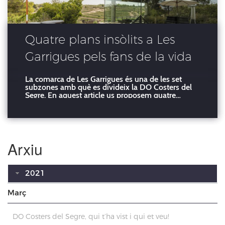
Quatre plans insòlits a Les
Garrigues pels fans de la vida
rural a la DO Costers del
La comarca de Les Garrigues és una de les set
subzones amb què es divideix la DO Costers del
Segre
Segre. En aquest article us proposem quatre
sortides diferents per descobrir els encants de la
comarca més al sud de la major DO de Catalunya.
En cadascuna de les escapades hi ha un dels set
cellers de la co
Arxiu
2021
Març
DO Costers del Segre, qui t’ha vist i qui et veu!