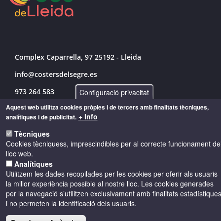
Complex Caparrella, 97 25192 - Lleida
info@costersdelsegre.es
973 264 583
Configuració privacitat
Aquest web utilitza cookies pròpies i de tercers amb finalitats tècniques,
+ Info
analítiques i de publicitat.
© Copyright 2026 - Drets reservats
Tècniques
Cookies tècniquess, imprescindibles per al correcte funcionament de
lloc web.
Accessibilitat
Avís legal
Cookies
Analítiques
Utilitzem les dades recopilades per les cookies per oferir als usuaris
la millor experiència possible al nostre lloc. Les cookies generades
Política de privacitat
per la navegació s’utilitzen exclusivament amb finalitats estadístique
i no permeten la identificació dels usuaris.