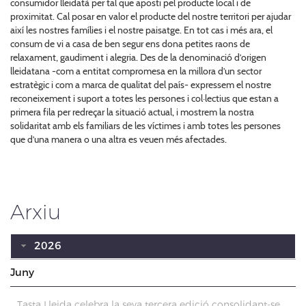
consumidor lleidatà per tal que aposti pel producte local i de
proximitat. Cal posar en valor el producte del nostre territori per ajudar
així les nostres famílies i el nostre paisatge. En tot cas i més ara, el
consum de vi a casa de ben segur ens dona petites raons de
relaxament, gaudiment i alegria. Des de la denominació d’origen
lleidatana -com a entitat compromesa en la millora d’un sector
estratègic i com a marca de qualitat del país- expressem el nostre
reconeixement i suport a totes les persones i col·lectius que estan a
primera fila per redreçar la situació actual, i mostrem la nostra
solidaritat amb els familiars de les víctimes i amb totes les persones
que d’una manera o una altra es veuen més afectades.
Arxiu
2026
Juny
Tasta Lleida celebra la seva tercera edició consolidant-se