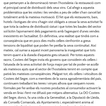
que pertanyen a la denominació tenen l’hostaleria i la restauració com
el principal canal de distribució dels seus vins. Cal afegir a aquesta
problemàtica que les visites i les vendes a peu de celler s’han cancel·lat
totalment amb la mateixa motivació. El fet que els restaurants, bars,
hotels i botigues de vins s’hagin vist obligats a cessar la seva activitat fa
que tota la cadena de distribució s’aturi i que totes les baules del sector
sol·licitin l’ajornament dels pagaments amb l’agreujant d’unes vendes
inexistents en l’actualitat. En definitiva, una realitat que tindrà com a
conseqüència que en pocs dies molts cellers s’enfrontin a greus
tensions de liquiditat que poden fer perillar la seva continuïtat. Així
mateix, cal sumar a aquest incert panorama la inseguretat que tots
tenim quant a la durada d’aquesta greu situació. Per totes aquests
raons, Costers del Segre insta els governs que considerin els cellers i
l’aturada de la seva activitat de força major per tal de poder-se acollir
als mateixos ajuts que el sector de l’hostaleria tenint en compte que
patirà les mateixes conseqüències. Malgrat tot, els cellers i viticultors de
Costers del Segre, com a membres de la xarxa agroalimentària del país,
continuem treballant les terres i vinyes alhora que cerquem noves
fórmules per fer arribar els nostres productes al consumidor activant la
venda en línia i fent-ne difusió per mitjans alternatius. La DO Costers
del Segre, doncs, fa una crida a la Generalitat, a la Diputació de Lleida,
als Consells Comarcals, als Ajuntaments i, especialment anima al