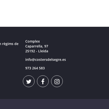
Complex
n règims de
Caparrella, 97
25192 - Lleida
info@costersdelsegre.es
973 264 583