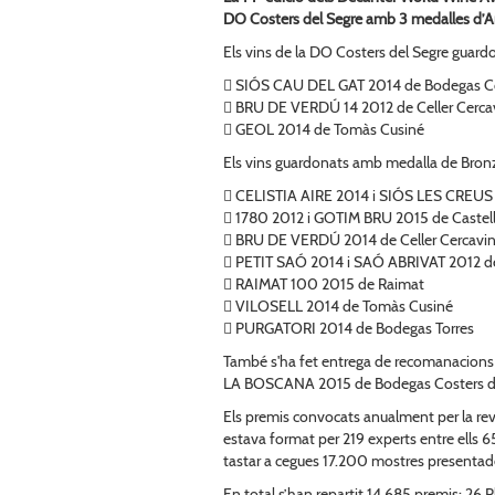
DO Costers del Segre amb 3 medalles d’Ar
Els vins de la DO Costers del Segre guar
 SIÓS CAU DEL GAT 2014 de Bodegas Co
 BRU DE VERDÚ 14 2012 de Celler Cerca
 GEOL 2014 de Tomàs Cusiné
Els vins guardonats amb medalla de Bron
 CELISTIA AIRE 2014 i SIÓS LES CREUS 
 1780 2012 i GOTIM BRU 2015 de Castell
 BRU DE VERDÚ 2014 de Celler Cercavi
 PETIT SAÓ 2014 i SAÓ ABRIVAT 2012 de
 RAIMAT 100 2015 de Raimat
 VILOSELL 2014 de Tomàs Cusiné
 PURGATORI 2014 de Bodegas Torres
També s'ha fet entrega de recomanacion
LA BOSCANA 2015 de Bodegas Costers del
Els premis convocats anualment per la rev
estava format per 219 experts entre ells 6
tastar a cegues 17.200 mostres presentad
En total s’han repartit 14.685 premis: 26 