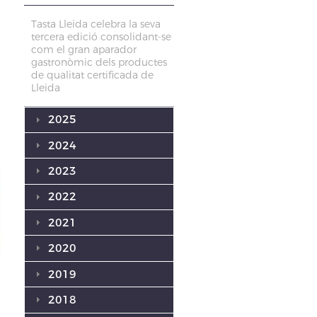
Tasta Lleida celebra la seva
tercera edició consolidant-se
com el gran aparador
gastronòmic dels productes
de qualitat certificada de
Lleida
2025
2024
2023
2022
2021
2020
2019
2018