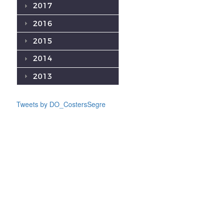
2017
2016
2015
2014
2013
Tweets by DO_CostersSegre