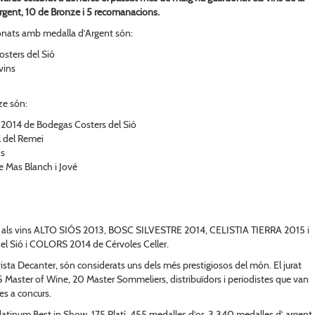
gent, 10 de Bronze i 5 recomanacions.
donats amb medalla d’Argent són:
sters del Sió
vins
ze són:
2014 de Bodegas Costers del Sió
 del Remei
ns
 Mas Blanch i Jové
s als vins ALTO SIÓS 2013, BOSC SILVESTRE 2014, CELISTIA TIERRA 2015 i
 Sió i COLORS 2014 de Cérvoles Celler.
ista Decanter, són considerats uns dels més prestigiosos del món. El jurat
5 Master of Wine, 20 Master Sommeliers, distribuïdors i periodistes que van
es a concurs.
Platinum Best in Show, 175 Platí, 455 medalles d’or, 3.340 medalles d’ argent,