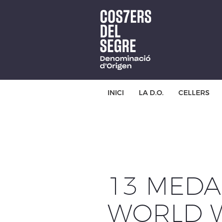
Skip
to
main
content
INICI
LA D.O.
CELLERS
13 MEDA
WORLD 