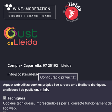
Complex Caparrella, 97 25192 - Lleida
info@costersdelsegre.es
Configuració privacitat
973 264 583
Aquest web utilitza cookies pròpies i de tercers amb finalitats tècniques,
+ Info
analítiques i de publicitat.
Tècniques
© Copyright 2026 - Drets reservats
Cookies tècniquess, imprescindibles per al correcte funcionament de
lloc web.