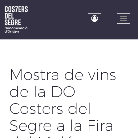
Skip
to
main
Toggle
content
naviga
Mostra de vins
de la DO
Costers del
Segre a la Fira