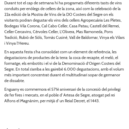
Durant tot el cap de setmana hi ha programats diferents tasts de vins
conduïts per enòlegs de cellers de la zona, així com la celebració de la
22a edició de la Mostra de Vins de la DO Costers del Segre on els
visitants podran degustar els vins dels cellers Agropecuària Les Pletes,
Bodegas Vila Corona, Cal Cabo Celler, Casa Patau, Castell del Remei,
Celler Cercavins, Cérvoles Celler, L’Olivera, Mas Ramoneda, Pons
Tradició, Rubió de Sòls, Tomàs Cusiné, Vall de Baldomar, Vinya els Vilars
i Vinya l’Hereu.
En aquesta festa s’ha consolidat com un element de referència, les
degustacions de productes de la terra: la coca de recapte, el meló, el
formatge, els embotits i el vi de la Denominació d’Origen Costers del
Segre. En total s’arriba a les gairebé 6.000 degustacions, amb el volum
més important concentrat durant el multitudinari sopar de germanor
de dissabte.
Enguany es commemora el 571è aniversari de la concesió del privilegi
de fer fires i mercats, en el poble d' Artesa de Segre, atorgat pel rei
Alfons el Magnànim, per mitjà d' un Reial Decret, el 1443.