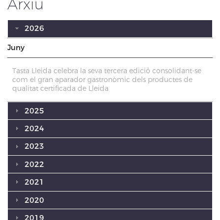
Arxiu
2026
Juny
Tasta Lleida celebra la seva tercera edició consolidant-se
com el gran aparador gastronòmic dels productes de
qualitat certificada de Lleida
2025
2024
2023
2022
2021
2020
2019