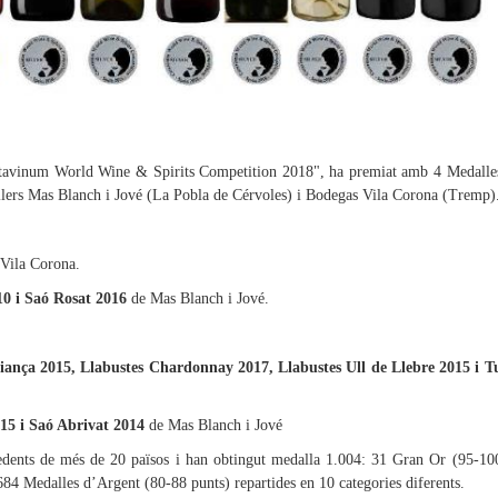
Catavinum World Wine & Spirits Competition 2018", ha premiat amb 4 Medalle
ellers Mas Blanch i Jové (La Pobla de Cérvoles) i Bodegas Vila Corona (Tremp)
Vila Corona.
10 i Saó Rosat 2016
de Mas Blanch i Jové.
ança 2015, Llabustes Chardonnay 2017, Llabustes Ull de Llebre 2015 i T
015 i Saó Abrivat 2014
de Mas Blanch i Jové
cedents de més de 20 països i han obtingut medalla 1.004: 31 Gran Or (95-10
684 Medalles d’Argent (80-88 punts) repartides en 10 categories diferents.