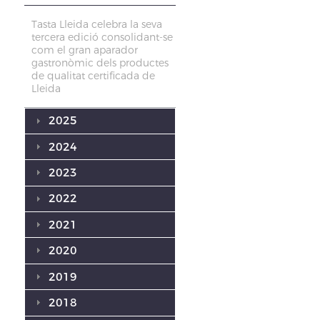
Tasta Lleida celebra la seva
tercera edició consolidant-se
com el gran aparador
gastronòmic dels productes
de qualitat certificada de
Lleida
2025
2024
2023
2022
2021
2020
2019
2018