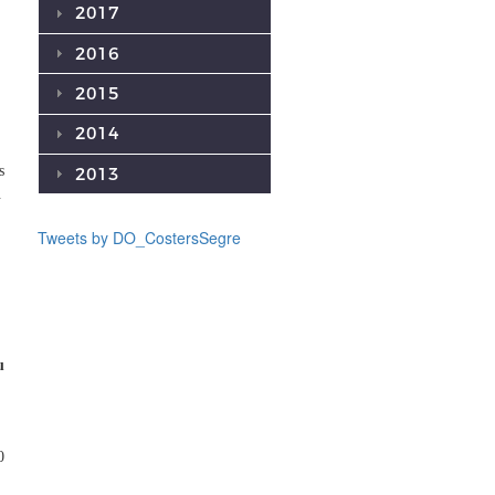
2017
2016
2015
2014
s
2013
.
Tweets by DO_CostersSegre
u
0