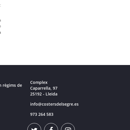
:
s
e
a
Complex
n règims de
Caparrella, 97
25192 - Lleida
info@costersdelsegre.es
973 264 583