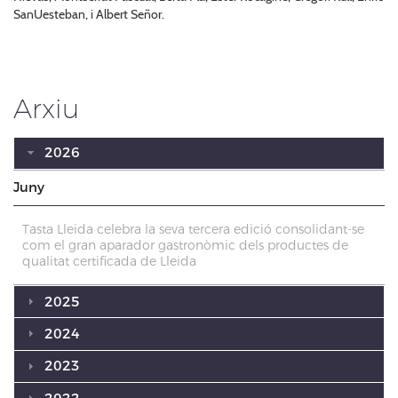
SanUesteban, i Albert Señor.
Arxiu
2026
Juny
Tasta Lleida celebra la seva tercera edició consolidant-se
com el gran aparador gastronòmic dels productes de
qualitat certificada de Lleida
2025
2024
2023