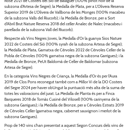
Rosé 2021 de Costers del Sió de Balaguer (100% pinot noir de la
subzona d'Artesa de Segre); la Medalla de Plata, per a L'Olivera Reserva
Superior 2019 de L'Olivera de Vallbona de les Monges (100% macabeu
de la subzona Valls del Riucorb); i la Medalla de Bronze, per a Sort
d'Abril Brut Nature Reserva 2018 del celler Analec de Nalec (macabeu i
parellada de la subzona Vall del Riucorb).
Respecte als Vins Negres Joves, la Medalla d'Or la guanya Sios Nature
2022 de Costers del Sió (100% syrah de la subzona Artesa de Segre);
la Medalla de Plata, Garnatxa de Cérvoles 2022 de Cérvoles Celler de la
Pobla de Cérvoles (100% garnatxa negra de la subzona Garrigues); i la
Medalla de Bronze, PeUt Baldomà de Celler de Baldomar (subzona
Artesa de Segre).
En la categoria Vins Negres de Criança, la Medalla d'Or és per l'Aura
2019 de Clos Pons reconegut també com a Millor Vi de la DO Costers
del Segre 2024 per haver obUngut la puntuació més alta de la suma de
totes les valoracions del jurat. La Medalla de Planta és per a Finca
Barqueres 2018 de Tomàs Cusiné del Vilosell (100% carinyena de la
subzona Garrigues); i la Medalla de Bronze, per a Cérvoles Estrats 2019
de Cérvoles Celler (garnatxa negra, cabernet sauvignon i merlot de la
subzona Garrigues).
Prop de 140 vins s'han presentat a aquest Segon Concurs dels vins de