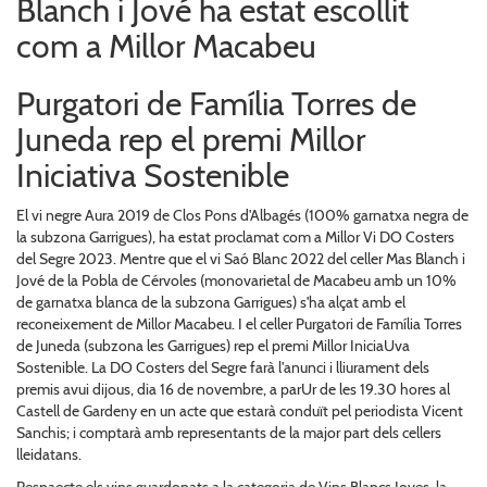
Blanch i Jové ha estat escollit
com a Millor Macabeu
Purgatori de Família Torres de
Juneda rep el premi Millor
Iniciativa Sostenible
El vi negre Aura 2019 de Clos Pons d'Albagés (100% garnatxa negra de
la subzona Garrigues), ha estat proclamat com a Millor Vi DO Costers
del Segre 2023. Mentre que el vi Saó Blanc 2022 del celler Mas Blanch i
Jové de la Pobla de Cérvoles (monovarietal de Macabeu amb un 10%
de garnatxa blanca de la subzona Garrigues) s'ha alçat amb el
reconeixement de Millor Macabeu. I el celler Purgatori de Família Torres
de Juneda (subzona les Garrigues) rep el premi Millor IniciaUva
Sostenible. La DO Costers del Segre farà l'anunci i lliurament dels
premis avui dijous, dia 16 de novembre, a parUr de les 19.30 hores al
Castell de Gardeny en un acte que estarà conduït pel periodista Vicent
Sanchis; i comptarà amb representants de la major part dels cellers
lleidatans.
Respaecte els vins guardonats a la categoria de Vins Blancs Joves, la