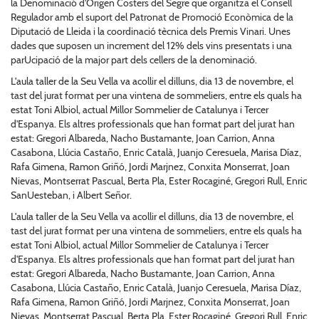
la Denominació d'Origen Costers del Segre que organitza el Consell
Regulador amb el suport del Patronat de Promoció Econòmica de la
Diputació de Lleida i la coordinació tècnica dels Premis Vinari. Unes
dades que suposen un increment del 12% dels vins presentats i una
parUcipació de la major part dels cellers de la denominació.
L'aula taller de la Seu Vella va acollir el dilluns, dia 13 de novembre, el
tast del jurat format per una vintena de sommeliers, entre els quals ha
estat Toni Albiol, actual Millor Sommelier de Catalunya i Tercer
d'Espanya. Els altres professionals que han format part del jurat han
estat: Gregori Albareda, Nacho Bustamante, Joan Carrion, Anna
Casabona, Llúcia Castaño, Enric Català, Juanjo Ceresuela, Marisa Díaz,
Rafa Gimena, Ramon Griñó, Jordi Marjnez, Conxita Monserrat, Joan
Nievas, Montserrat Pascual, Berta Pla, Ester Rocaginé, Gregori Rull, Enric
SanUesteban, i Albert Señor.
L'aula taller de la Seu Vella va acollir el dilluns, dia 13 de novembre, el
tast del jurat format per una vintena de sommeliers, entre els quals ha
estat Toni Albiol, actual Millor Sommelier de Catalunya i Tercer
d'Espanya. Els altres professionals que han format part del jurat han
estat: Gregori Albareda, Nacho Bustamante, Joan Carrion, Anna
Casabona, Llúcia Castaño, Enric Català, Juanjo Ceresuela, Marisa Díaz,
Rafa Gimena, Ramon Griñó, Jordi Marjnez, Conxita Monserrat, Joan
Nievas, Montserrat Pascual, Berta Pla, Ester Rocaginé, Gregori Rull, Enric