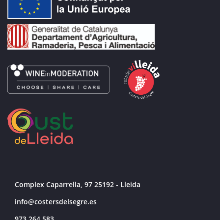
Complex Caparrella, 97 25192 - Lleida
info@costersdelsegre.es
973 264 583