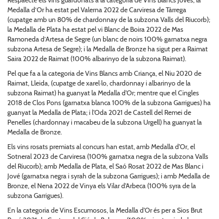
Medalla d’Or ha estat pel Valerna 2022 de Carviresa de Tàrrega
(cupatge amb un 80% de chardonnay de la subzona Valls del Riucorb);
la Medalla de Plata ha estat pel vi Blanc de Boira 2022 de Mas
Ramoneda d’Artesa de Segre (un blanc de noirs 100% garnatxa negra
subzona Artesa de Segre); i la Medalla de Bronze ha sigut per a Raimat
Saira 2022 de Raimat (100% albarinyo de la subzona Raimat).
Pel que fa a la categoria de Vins Blancs amb Criança, el Niu 2020 de
Raimat, Lleida, (cupatge de xarel·lo, chardonnay i albarinyo de la
subzona Raimat) ha guanyat la Medalla d'Or; mentre que el Cingles
2018 de Clos Pons (garnatxa blanca 100% de la subzona Garrigues) ha
guanyat la Medalla de Plata; i l'Oda 2021 de Castell del Remei de
Penelles (chardonnay i macabeu de la subzona Urgell) ha guanyat la
Medalla de Bronze.
Els vins rosats premiats al concurs han estat, amb Medalla d'Or, el
Sotneral 2023 de Carviresa (100% garnatxa negra de la subzona Valls
del Riucorb); amb Medalla de Plata, el Saó Rosat 2022 de Mas Blanc i
Jové (garnatxa negra i syrah de la subzona Garrigues); i amb Medalla de
Bronze, el Nena 2022 de Vinya els Vilar d'Arbeca (100% syra de la
subzona Garrigues).
En la categoria de Vins Escumosos, la Medalla d'Or és per a Sios Brut