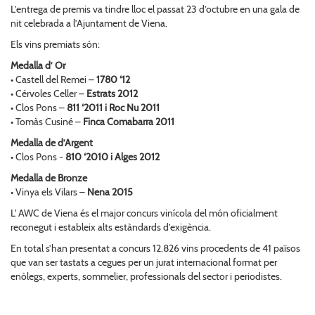
L’entrega de premis va tindre lloc el passat 23 d’octubre en una gala de
nit celebrada a l’Ajuntament de Viena.
Els vins premiats són:
Medalla d’ Or
• Castell del Remei –
1780 ‘12
• Cérvoles Celler –
Estrats 2012
• Clos Pons –
811 ‘2011 i Roc Nu 2011
• Tomàs Cusiné –
Finca Comabarra 2011
Medalla de d’Argent
• Clos Pons -
810 ‘2010 i Alges 2012
Medalla de Bronze
• Vinya els Vilars –
Nena 2015
L' AWC de Viena és el major concurs vinícola del món oficialment
reconegut i estableix alts estàndards d’exigència.
En total s’han presentat a concurs 12.826 vins procedents de 41 països
que van ser tastats a cegues per un jurat internacional format per
enòlegs, experts, sommelier, professionals del sector i periodistes.