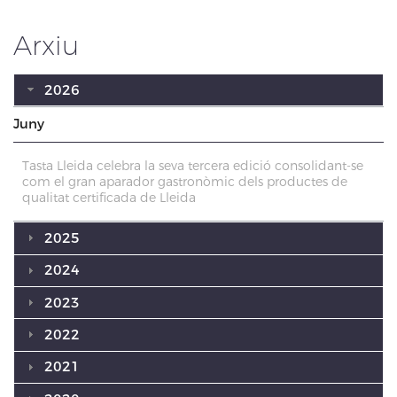
Arxiu
2026
Juny
Tasta Lleida celebra la seva tercera edició consolidant-se
com el gran aparador gastronòmic dels productes de
qualitat certificada de Lleida
2025
2024
2023
2022
2021