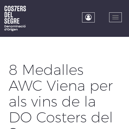
Skip
to
main
Toggle
content
naviga
8 Medalles
AWC Viena per
als vins de la
DO Costers del