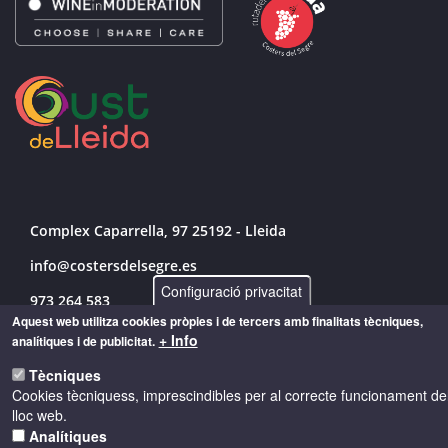
Complex Caparrella, 97 25192 - Lleida
info@costersdelsegre.es
Configuració privacitat
973 264 583
Aquest web utilitza cookies pròpies i de tercers amb finalitats tècniques,
+ Info
analítiques i de publicitat.
Tècniques
© Copyright 2026 - Drets reservats
Cookies tècniquess, imprescindibles per al correcte funcionament de
lloc web.
Accessibilitat
Avís legal
Cookies
Analítiques