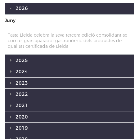
2026
Juny
Tasta Lleida celebra la seva tercera edició consolidant-se
com el gran aparador gastronòmic dels productes de
qualitat certificada de Lleida
2025
2024
2023
2022
2021
2020
2019