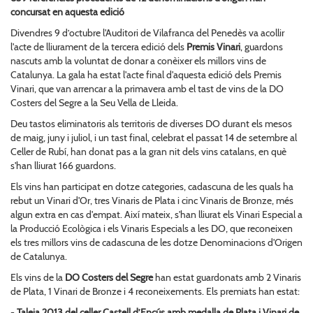
concursat en aquesta edició
Divendres 9 d’octubre l'Auditori de Vilafranca del Penedès va acollir
l'acte de lliurament de la tercera edició dels
Premis Vinari
, guardons
nascuts amb la voluntat de donar a conèixer els millors vins de
Catalunya. La gala ha estat l'acte final d'aquesta edició dels Premis
Vinari, que van arrencar a la primavera amb el tast de vins de la DO
Costers del Segre a la Seu Vella de Lleida.
Deu tastos eliminatoris als territoris de diverses DO durant els mesos
de maig, juny i juliol, i un tast final, celebrat el passat 14 de setembre al
Celler de Rubí, han donat pas a la gran nit dels vins catalans, en què
s'han lliurat 166 guardons.
Els vins han participat en dotze categories, cadascuna de les quals ha
rebut un Vinari d'Or, tres Vinaris de Plata i cinc Vinaris de Bronze, més
algun extra en cas d'empat. Així mateix, s'han lliurat els Vinari Especial a
la Producció Ecològica i els Vinaris Especials a les DO, que reconeixen
els tres millors vins de cadascuna de les dotze Denominacions d'Origen
de Catalunya.
Els vins de la
DO Costers del Segre
han estat guardonats amb 2 Vinaris
de Plata, 1 Vinari de Bronze i 4 reconeixements. Els premiats han estat:
-
Taleia 2013 del celler Castell d’Encús amb medalla de Plata i Vinari de