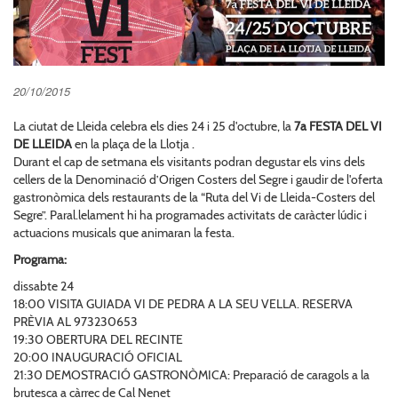
20/10/2015
La ciutat de Lleida celebra els dies 24 i 25 d'octubre, la
7a FESTA DEL VI
DE LLEIDA
en la plaça de la Llotja .
Durant el cap de setmana els visitants podran degustar els vins dels
cellers de la Denominació d’Origen Costers del Segre i gaudir de l'oferta
gastronòmica dels restaurants de la “Ruta del Vi de Lleida-Costers del
Segre”. Paral.lelament hi ha programades activitats de caràcter lúdic i
actuacions musicals que animaran la festa.
Programa:
dissabte 24
18:00 VISITA GUIADA VI DE PEDRA A LA SEU VELLA. RESERVA
PRÈVIA AL 973230653
19:30 OBERTURA DEL RECINTE
20:00 INAUGURACIÓ OFICIAL
21:30 DEMOSTRACIÓ GASTRONÒMICA: Preparació de caragols a la
brutesca a càrrec de Cal Nenet