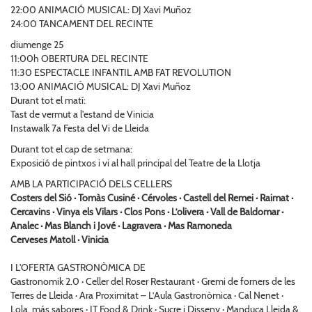
22:00 ANIMACIÓ MUSICAL: DJ Xavi Muñoz
24:00 TANCAMENT DEL RECINTE
diumenge 25
11:00h OBERTURA DEL RECINTE
11:30 ESPECTACLE INFANTIL AMB FAT REVOLUTION
13:00 ANIMACIÓ MUSICAL: DJ Xavi Muñoz
Durant tot el matí:
Tast de vermut a l'estand de Vinicia
Instawalk 7a Festa del Vi de Lleida
Durant tot el cap de setmana:
Exposició de pintxos i vi al hall principal del Teatre de la Llotja
AMB LA PARTICIPACIÓ DELS CELLERS
Costers del Sió · Tomàs Cusiné · Cérvoles · Castell del Remei · Raimat ·
Cercavins · Vinya els Vilars · Clos Pons · L’olivera · Vall de Baldomar ·
Analec · Mas Blanch i Jové · Lagravera · Mas Ramoneda
Cerveses Matoll · Vinicia
I L'OFERTA GASTRONÒMICA DE
Gastronomik 2.0 · Celler del Roser Restaurant · Gremi de forners de les
Terres de Lleida · Ara Proximitat – L’Aula Gastronòmica · Cal Nenet ·
Lola, más sabores · IT Food & Drink · Sucre i Disseny · Manduca Lleida &