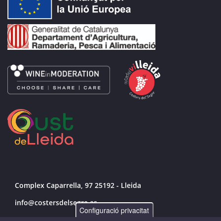
Complex Caparrella, 97 25192 - Lleida
info@costersdelsegre.es
Configuració privacitat
973 264 583