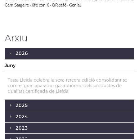
Carn Sargaire · Kfé con K · QR cafè · Genial
Arxiu
2026
Juny
Tasta Lleida celebra la seva tercera edició consolidant-se
com el gran aparador gastronòmic dels productes de
qualitat certificada de Lleida
2025
2024
2023