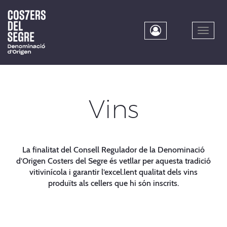
Skip
to
main
Toggle
content
naviga
Vins
La finalitat del Consell Regulador de la Denominació
d’Origen Costers del Segre és vetllar per aquesta tradició
vitivinícola i garantir l’excel.lent qualitat dels vins
produïts als cellers que hi són inscrits.