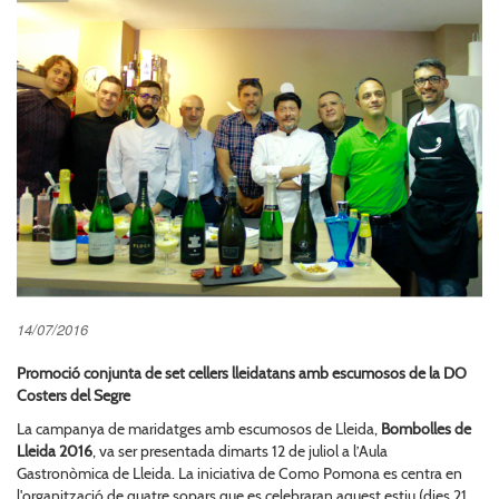
14/07/2016
Promoció conjunta de set cellers lleidatans amb escumosos de la DO
Costers del Segre
La campanya de maridatges amb escumosos de Lleida,
Bombolles de
Lleida 2016
, va ser presentada dimarts 12 de juliol a l’Aula
Gastronòmica de Lleida. La iniciativa de Como Pomona es centra en
l'organització de quatre sopars que es celebraran aquest estiu (dies 21,