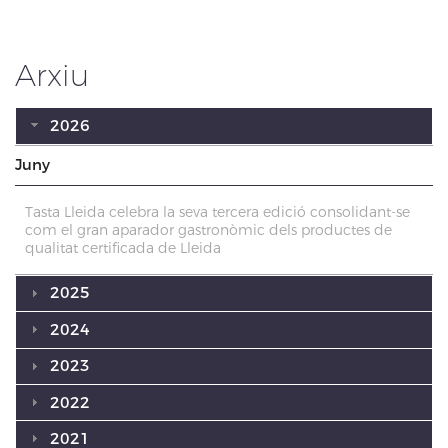
Arxiu
2026
Juny
Tasta Lleida celebra la seva tercera edició consolidant-se
com el gran aparador gastronòmic dels productes de
qualitat certificada de Lleida
2025
2024
2023
2022
2021