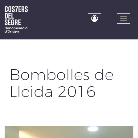
Skip
to
main
Toggle
content
naviga
Bombolles de
Lleida 2016