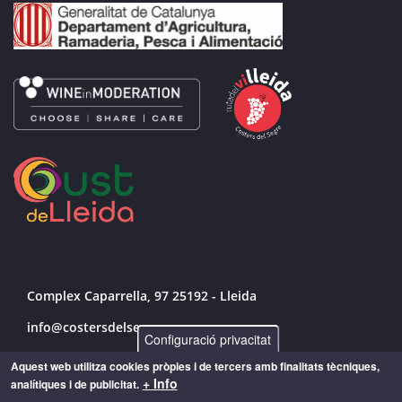
Complex Caparrella, 97 25192 - Lleida
info@costersdelsegre.es
Configuració privacitat
973 264 583
Aquest web utilitza cookies pròpies i de tercers amb finalitats tècniques,
+ Info
analítiques i de publicitat.