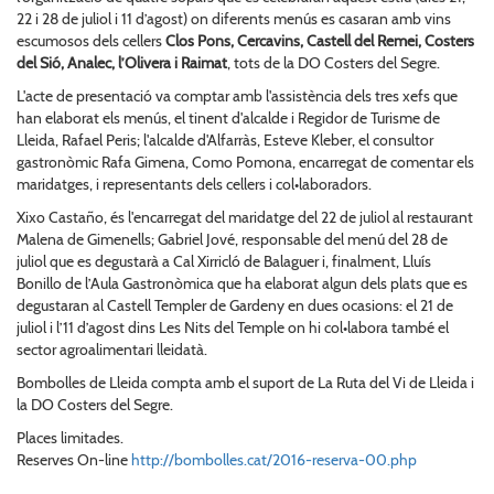
22 i 28 de juliol i 11 d’agost) on diferents menús es casaran amb vins
escumosos dels cellers
Clos Pons, Cercavins, Castell del Remei, Costers
del Sió, Analec, l’Olivera i Raimat
, tots de la DO Costers del Segre.
L'acte de presentació va comptar amb l'assistència dels tres xefs que
han elaborat els menús, el tinent d'alcalde i Regidor de Turisme de
Lleida, Rafael Peris; l'alcalde d'Alfarràs, Esteve Kleber, el consultor
gastronòmic Rafa Gimena, Como Pomona, encarregat de comentar els
maridatges, i representants dels cellers i col•laboradors.
Xixo Castaño, és l'encarregat del maridatge del 22 de juliol al restaurant
Malena de Gimenells; Gabriel Jové, responsable del menú del 28 de
juliol que es degustarà a Cal Xirricló de Balaguer i, finalment, Lluís
Bonillo de l’Aula Gastronòmica que ha elaborat algun dels plats que es
degustaran al Castell Templer de Gardeny en dues ocasions: el 21 de
juliol i l’11 d’agost dins Les Nits del Temple on hi col•labora també el
sector agroalimentari lleidatà.
Bombolles de Lleida compta amb el suport de La Ruta del Vi de Lleida i
la DO Costers del Segre.
Places limitades.
Reserves On-line
http://bombolles.cat/2016-reserva-00.php