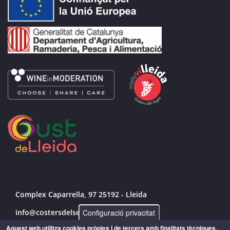
Complex Caparrella, 97 25192 - Lleida
Configuració privacitat
info@costersdelsegre.es
Aquest web utilitza cookies pròpies i de tercers amb finalitats tècniques,