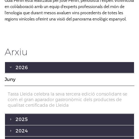
Guía Peñín està realitzada per José Peñín, periodista i expert vitivinícola
en col•laboració amb un equip d’experts professionals del món de
l’enologia que durant mesos avaluen vins procedents de totes les
regions vinícoles oferint una visió del panorama enològic espanyol.
Arxiu
2026
Juny
Tasta Lleida celebra la seva tercera edició consolidant-se
com el gran aparador gastronòmic dels productes de
qualitat certificada de Lleida
2025
2024