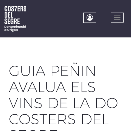
Skip
to
main
Toggle
content
naviga
GUIA PEÑIN
AVALUA ELS
VINS DE LA DO
COSTERS DEL