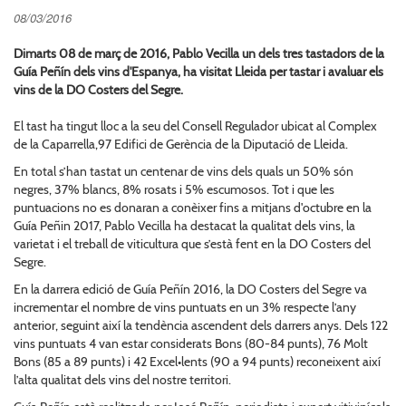
08/03/2016
Dimarts 08 de març de 2016, Pablo Vecilla un dels tres tastadors de la
Guía Peñín dels vins d'Espanya, ha visitat Lleida per tastar i avaluar els
vins de la DO Costers del Segre.
El tast ha tingut lloc a la seu del Consell Regulador ubicat al Complex
de la Caparrella,97 Edifici de Gerència de la Diputació de Lleida.
En total s’han tastat un centenar de vins dels quals un 50% són
negres, 37% blancs, 8% rosats i 5% escumosos. Tot i que les
puntuacions no es donaran a conèixer fins a mitjans d'octubre en la
Guía Peñin 2017, Pablo Vecilla ha destacat la qualitat dels vins, la
varietat i el treball de viticultura que s’està fent en la DO Costers del
Segre.
En la darrera edició de Guía Peñín 2016, la DO Costers del Segre va
incrementar el nombre de vins puntuats en un 3% respecte l’any
anterior, seguint així la tendència ascendent dels darrers anys. Dels 122
vins puntuats 4 van estar considerats Bons (80-84 punts), 76 Molt
Bons (85 a 89 punts) i 42 Excel•lents (90 a 94 punts) reconeixent així
l’alta qualitat dels vins del nostre territori.