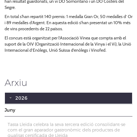
han resultat guardonats, un vi DO Somontano i un DO Costers del
Segre.
En total s'han repartit 140 premis: 1 medalla Gran Or, 50 medalles d’ Or
i 89 medalles d’Argent. En aquesta edició s’han presentat un 10% més
de vins procedents de 22 països.
El concurs està organitzat per l’Associació Vinea que compta amb el
suport de la OIV (Organització Internacional de la Vinya i el Vi), la Unió
Internacional d’Enòlegs, Unió Suïssa d’enòlegs i Vinofed.
Arxiu
2026
Juny
Tasta Lleida celebra la seva tercera edició consolidant-se
com el gran aparador gastronòmic dels productes de
qualitat certificada de Lleida