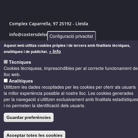
Complex Caparrella, 97 25192 - Lleida
info@costersdelsegre.es
Configuració privacitat
973 264 583
Aquest web utilitza cookies pròpies i de tercers amb finalitats tècniques,
+ Info
analítiques i de publicitat.
Tècniques
Cookies tècniquess, imprescindibles per al correcte funcionament de
© Copyright 2026 - Drets reservats
lloc web.
Analítiques
Accessibilitat
Avís legal
Cookies
Utilitzem les dades recopilades per les cookies per oferir als usuaris
la millor experiència possible al nostre lloc. Les cookies generades
per la navegació s’utilitzen exclusivament amb finalitats estadístique
Política de privacitat
i no permeten la identificació dels usuaris.
Guardar preferències
Acceptar totes les cookies