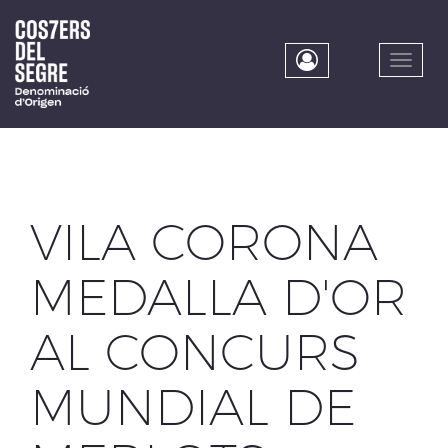
Skip
to
main
Toggle
content
naviga
VILA CORONA
MEDALLA D'OR
AL CONCURS
MUNDIAL DE