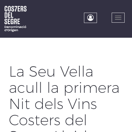
Skip
to
main
Toggle
content
naviga
La Seu Vella
acull la primera
Nit dels Vins
Costers del