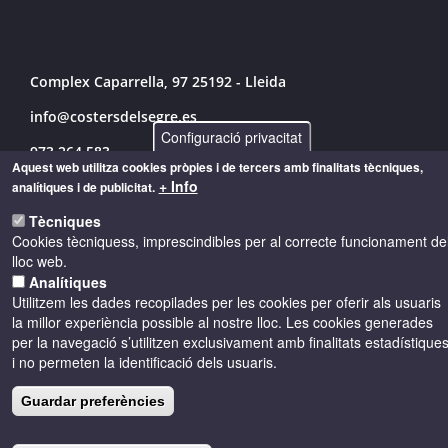
Complex Caparrella, 97 25192 - Lleida
info@costersdelsegre.es
Configuració privacitat
973 264 583
Aquest web utilitza cookies pròpies i de tercers amb finalitats tècniques,
+ Info
analítiques i de publicitat.
Tècniques
© Copyright 2026 - Drets reservats
Cookies tècniquess, imprescindibles per al correcte funcionament de
lloc web.
Accessibilitat
Avís legal
Cookies
Analítiques
Utilitzem les dades recopilades per les cookies per oferir als usuaris
la millor experiència possible al nostre lloc. Les cookies generades
Política de privacitat
per la navegació s’utilitzen exclusivament amb finalitats estadístique
i no permeten la identificació dels usuaris.
Guardar preferències