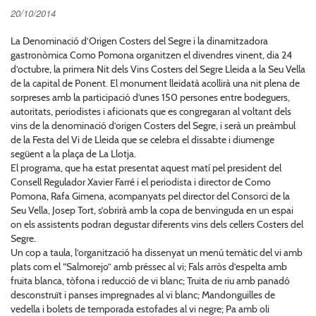
20/10/2014
La Denominació d’Origen Costers del Segre i la dinamitzadora
gastronòmica Como Pomona organitzen el divendres vinent, dia 24
d’octubre, la primera Nit dels Vins Costers del Segre Lleida a la Seu Vella
de la capital de Ponent. El monument lleidatà acollirà una nit plena de
sorpreses amb la participació d’unes 150 persones entre bodeguers,
autoritats, periodistes i aficionats que es congregaran al voltant dels
vins de la denominació d’origen Costers del Segre, i serà un preàmbul
de la Festa del Vi de Lleida que se celebra el dissabte i diumenge
següent a la plaça de La Llotja.
El programa, que ha estat presentat aquest matí pel president del
Consell Regulador Xavier Farré i el periodista i director de Como
Pomona, Rafa Gimena, acompanyats pel director del Consorci de la
Seu Vella, Josep Tort, s’obrirà amb la copa de benvinguda en un espai
on els assistents podran degustar diferents vins dels cellers Costers del
Segre.
Un cop a taula, l’organització ha dissenyat un menú temàtic del vi amb
plats com el “Salmorejo” amb préssec al vi; Fals arròs d’espelta amb
fruita blanca, tòfona i reducció de vi blanc; Truita de riu amb panadó
desconstruït i panses impregnades al vi blanc; Mandonguilles de
vedella i bolets de temporada estofades al vi negre; Pa amb oli