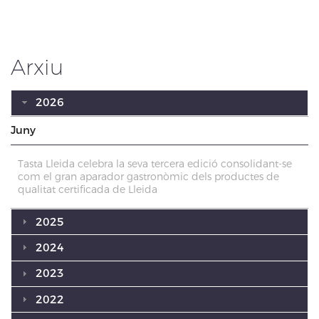
Arxiu
2026
Juny
Tasta Lleida celebra la seva tercera edició consolidant-se
com el gran aparador gastronòmic dels productes de
qualitat certificada de Lleida
2025
2024
2023
2022