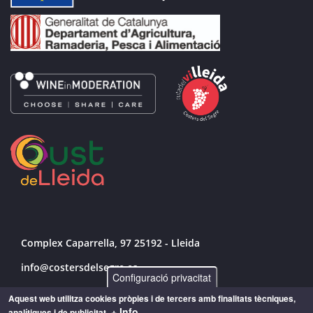
Complex Caparrella, 97 25192 - Lleida
info@costersdelsegre.es
Configuració privacitat
973 264 583
Aquest web utilitza cookies pròpies i de tercers amb finalitats tècniques,
+ Info
analítiques i de publicitat.