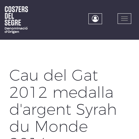
Skip
to
main
Toggle
content
naviga
Cau del Gat
2012 medalla
d'argent Syrah
du Monde