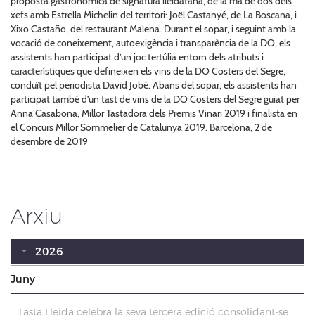
proposta gastronòmica de signatura lleidatana, de la mà de dos dels
xefs amb Estrella Michelin del territori: Joël Castanyé, de La Boscana, i
Xixo Castaño, del restaurant Malena. Durant el sopar, i seguint amb la
vocació de coneixement, autoexigència i transparència de la DO, els
assistents han participat d’un joc tertúlia entorn dels atributs i
característiques que defineixen els vins de la DO Costers del Segre,
conduït pel periodista David Jobé. Abans del sopar, els assistents han
participat també d’un tast de vins de la DO Costers del Segre guiat per
Anna Casabona, Millor Tastadora dels Premis Vinari 2019 i finalista en
el Concurs Millor Sommelier de Catalunya 2019. Barcelona, 2 de
desembre de 2019
Arxiu
2026
Juny
Tasta Lleida celebra la seva tercera edició consolidant-se