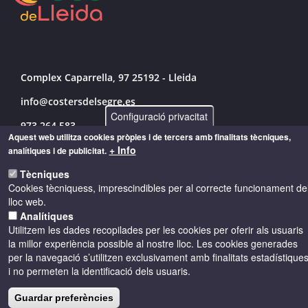
Complex Caparrella, 97 25192 - Lleida
info@costersdelsegre.es
Configuració privacitat
973 264 583
Aquest web utilitza cookies pròpies i de tercers amb finalitats tècniques,
+ Info
analítiques i de publicitat.
Tècniques
© Copyright 2026 - Drets reservats
Cookies tècniquess, imprescindibles per al correcte funcionament de
lloc web.
Accessibilitat
Avís legal
Cookies
Analítiques
Utilitzem les dades recopilades per les cookies per oferir als usuaris
la millor experiència possible al nostre lloc. Les cookies generades
Política de privacitat
per la navegació s’utilitzen exclusivament amb finalitats estadístique
i no permeten la identificació dels usuaris.
Guardar preferències