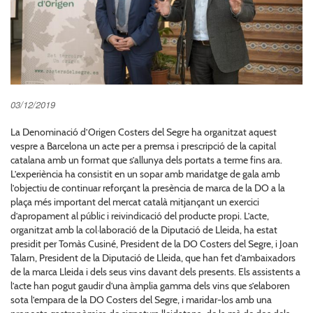
03/12/2019
La Denominació d’Origen Costers del Segre ha organitzat aquest
vespre a Barcelona un acte per a premsa i prescripció de la capital
catalana amb un format que s’allunya dels portats a terme fins ara.
L’experiència ha consistit en un sopar amb maridatge de gala amb
l’objectiu de continuar reforçant la presència de marca de la DO a la
plaça més important del mercat català mitjançant un exercici
d’apropament al públic i reivindicació del producte propi. L’acte,
organitzat amb la col·laboració de la Diputació de Lleida, ha estat
presidit per Tomàs Cusiné, President de la DO Costers del Segre, i Joan
Talarn, President de la Diputació de Lleida, que han fet d’ambaixadors
de la marca Lleida i dels seus vins davant dels presents. Els assistents a
l’acte han pogut gaudir d’una àmplia gamma dels vins que s’elaboren
sota l’empara de la DO Costers del Segre, i maridar-los amb una