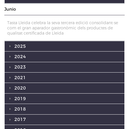
Junio
Tasta Lleida celebra la seva tercera edició consolidant-se
com el gran aparador gastronòmic dels productes de
qualitat certificada de Lleida
2025
2024
2023
2021
2020
2019
2018
2017