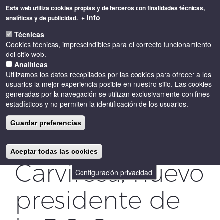
Pasar
Esta web utiliza cookies propias y de terceros con finalidades técnicas,
al
+ Info
analíticas y de publicidad.
contenido
Toggle
principal
Técnicas
naviga
Cookies técnicas, imprescindibles para el correcto funcionamiento
del sitio web.
Analíticas
Utilizamos los datos recopilados por las cookies para ofrecer a los
usuarios la mejor experiencia posible en nuestro sitio. Las cookies
generadas por la navegación se utilizan exclusivamente con fines
estadísticos y no permiten la identificación de los usuarios.
Isidre Ribalta
Guardar preferencias
de la bodega
Aceptar todas las cookies
Carviresa, nuevo
Configuración privacidad
presidente de