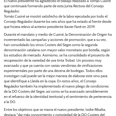
El nuevo presidente ha agradecido el trabajo realizado a Tomás Cusiné
que continuará formando parte de esta Junta Rectora del Consejo
Regulador.
Tomàs Cusiné se mostró satisfecho de la labor ejecutada por todo el
Consejo Regulador durante los seis años que ha estado al frente desde
que hiciera relevo al anterior presidente Xavier Farré en 2019.
Durante el mandato y medio de Cusiné, la Denominación de Origen ha
incrementado las campañas y acciones de promoción, que a su vez,
han consolidado los vinos Costers del Segre como la segunda
denominación catalana con mayor valor monetario por botella, según
los estudios de mercado. Asimismo, se ha consolidado el proyecto de
recuperación de la variedad de uva tinta Trobat. Un proceso muy
avanzado y que ya cuenta con varias vendimias de vinificaciones
experimentales por parte de una decena de bodegas. Todos ellos
investigan cuál puede ser la mejor manera de elaborar este vino para
que identifique a Lleida en la copa. En estos años, el Consejo
Regulador también ha implementado el nuevo pliego de condiciones
de la DO Costers del Segre, así como se ha avanzado sensiblemente
en el refuerzo de la identidad territorial y el sentimiento de pertenencia
a la DO.
Entre los objetivos que se marca el nuevo presidente, Isidre Ribalta,
destaca "dar más conocimiento y notoriedad de la DO Costers del