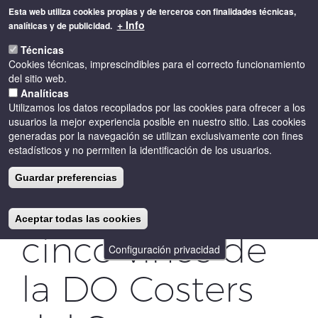
Pasar
Esta web utiliza cookies propias y de terceros con finalidades técnicas,
al
+ Info
analíticas y de publicidad.
contenido
Toggle
principal
Técnicas
naviga
Cookies técnicas, imprescindibles para el correcto funcionamiento
del sitio web.
Analíticas
Utilizamos los datos recopilados por las cookies para ofrecer a los
usuarios la mejor experiencia posible en nuestro sitio. Las cookies
generadas por la navegación se utilizan exclusivamente con fines
estadísticos y no permiten la identificación de los usuarios.
Nueve premios
Guardar preferencias
Vinari para
Aceptar todas las cookies
cinco vinos de
Configuración privacidad
la DO Costers