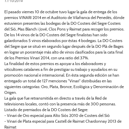
17/10/2014
El pasado viernes 10 de octubre tuvo lugar la gala de entrega de los
premios VINARI 2014 en el Auditorio de Vilafranca del Penedés, dónde
estuvieron presentes las bodegas de la DO Costers del Segre Costers
del Sió, Mas Blanch i Jové, Clos Pons y Raimat para recoger los premios.
De los 14 vinos de la DO Costers del Segre finalistas han sido
galardonados 5 vinos elaborados por éstas 4 bodegas. La DO Costers
del Segre que se situó en segundo lugar después de la DO Plà de Bages
en lograr un porcentaje más alto de vinos clasificados para la cata final
de los Premios Vinari 2014, con una ratio del 37%.
La finalidad de estos premios es apoyar a los elaboradores y
viticultores catalanes a fin de prestigiar su trabajo y ayudarlos en su
promoción nacional e internacional. En ésta segunda edición se han
entregado un total de 127 menciones "Vinari" distribuidas en las
siguientes categorías: Oro, Plata, Bronce, Ecológica y Denominación de
Origen.
La gala que fue retransmitida en directo a través de la Red de
televisiones locales, contó con la presencia más de 300 personas.
Listado de premiados de la DO Costers del Segre:
- Vinari de Oro especial para Alto Siós 2010 de Costers del Sió
- Vinari de Plata especial para Castell de Raimat Chardonnay 2013 de
Raimat