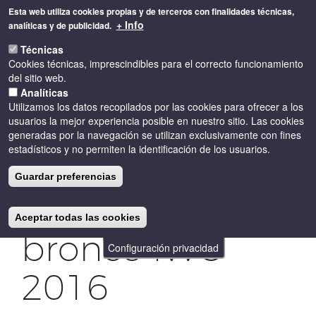
Pasar
Esta web utiliza cookies propias y de terceros con finalidades técnicas,
al
+ Info
analíticas y de publicidad.
contenido
Toggle
principal
Técnicas
naviga
Cookies técnicas, imprescindibles para el correcto funcionamiento
del sitio web.
Analíticas
Utilizamos los datos recopilados por las cookies para ofrecer a los
usuarios la mejor experiencia posible en nuestro sitio. Las cookies
generadas por la navegación se utilizan exclusivamente con fines
estadísticos y no permiten la identificación de los usuarios.
QUEST 2013
Guardar preferencias
Medalla de
Aceptar todas las cookies
bronce IWC
Configuración privacidad
2016