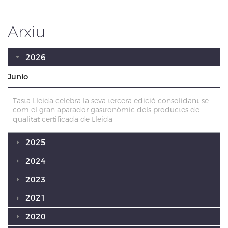
Arxiu
2026
Junio
Tasta Lleida celebra la seva tercera edició consolidant-se
com el gran aparador gastronòmic dels productes de
qualitat certificada de Lleida
2025
2024
2023
2021
2020