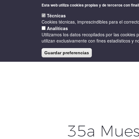
Pasar
Esta web utiliza cookies propias y de terceros con final
al
contenido
Técnicas
principal
Cookies técnicas, imprescindibles para el correct
Analíticas
Utilizamos los datos recopilados por las cookies 
utilizan exclusivamente con fines estadísticos y no
Guardar preferencias
INICIO
LA D.O.
BODEGAS
35a Muest