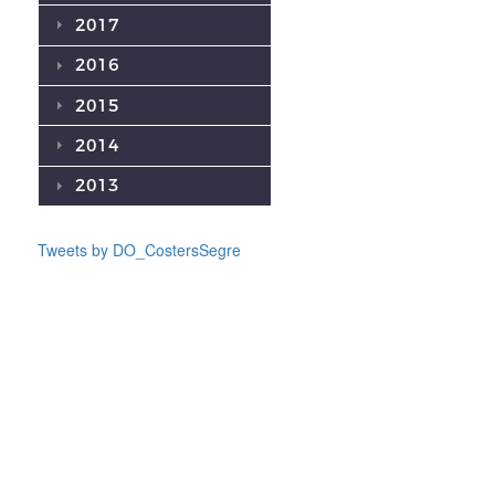
2017
2016
2015
2014
2013
Tweets by DO_CostersSegre