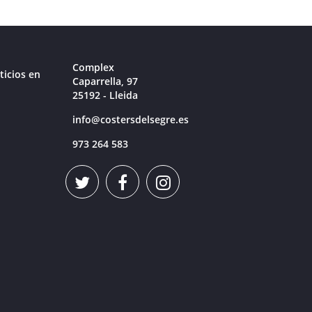
Complex
ticios en
Caparrella, 97
25192 - Lleida
info@costersdelsegre.es
973 264 583