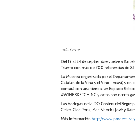
15/09/2015
Del 19 al 24 de septiembre vuelve a Barce
Triunfo con más de 700 referencias de 81
La Muestra organizada por el Departamento
Catalan de la Viña y el Vino (Incavi) y e
contará con una tienda, un Espacio Selecc
#WINESKETCHING y catas con oferta gas
Las bodegas de la
DO Costers del Segre
pa
Celler, Clos Pons, Mas Blanch i Jové y Rai
Más información
http://www.prodeca.ca