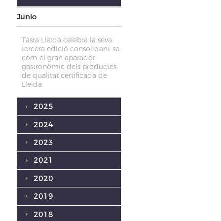
Junio
Tasta Lleida celebra la seva
tercera edició consolidant-se
com el gran aparador
gastronòmic dels productes
de qualitat certificada de
Lleida
2025
2024
2023
2021
2020
2019
2018