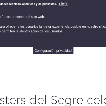
+ Info
idades técnicas, analíticas y de publicidad.
o funcionamiento del sitio web.
para ofrecer a los usuarios la mejor experiencia posible en nuestro sit
 permiten la identificación de los usuarios.
VINOS
VINICULTURA Y ENOLOGIA
TIENDA ONLINE
Configuración privacidad
ters del Segre cel