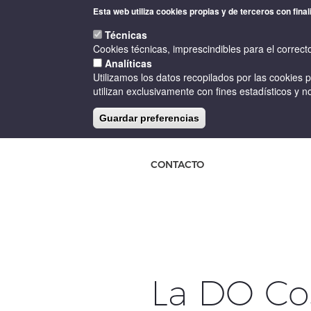
Pasar
Esta web utiliza cookies propias y de terceros con final
al
contenido
Técnicas
principal
Cookies técnicas, imprescindibles para el correct
Analíticas
Utilizamos los datos recopilados por las cookies 
utilizan exclusivamente con fines estadísticos y no
Guardar preferencias
INICIO
LA D.O.
BODEGAS
CONTACTO
La DO Cos