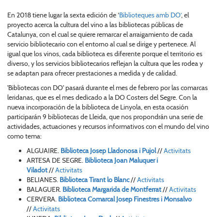
En 2018 tiene lugar la sexta edición de ‘
Biblioteques amb DO’
, el
proyecto acerca la cultura del vino a las bibliotecas públicas de
Catalunya, con el cual se quiere remarcar el arraigamiento de cada
servicio bibliotecario con el entorno al cual se dirige y pertenece. Al
igual que los vinos, cada biblioteca es diferente porque el territorio es
diverso, y los servicios bibliotecarios reflejan la cultura que les rodea y
se adaptan para ofrecer prestaciones a medida y de calidad.
'Bibliotecas con DO' pasará durante el mes de febrero por las comarcas
leridanas, que es el mes dedicado a la DO Costers del Segre. Con la
nueva incorporación de la biblioteca de Linyola, en esta ocasión
participarán 9 bibliotecas de Lleida, que nos propondrán una serie de
actividades, actuaciones y recursos informativos con el mundo del vino
como tema:
ALGUAIRE.
Biblioteca Josep Lladonosa i Pujol
//
Activitats
ARTESA DE SEGRE.
Biblioteca Joan Maluquer i
Viladot
//
Activitats
BELIANES.
Biblioteca Tirant lo Blanc
//
Activitats
BALAGUER.
Biblioteca Margarida de Montferrat
//
Activitats
CERVERA.
Biblioteca Comarcal Josep Finestres i Monsalvo
//
Activitats