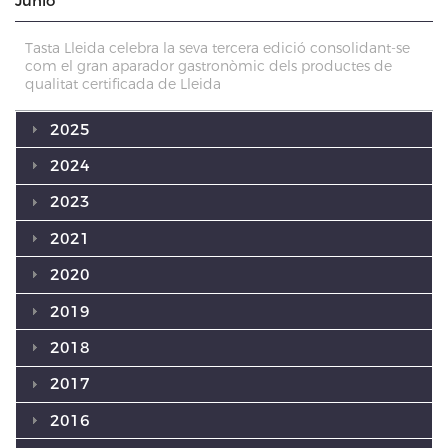
Junio
Tasta Lleida celebra la seva tercera edició consolidant-se
com el gran aparador gastronòmic dels productes de
qualitat certificada de Lleida
2025
2024
2023
2021
2020
2019
2018
2017
2016