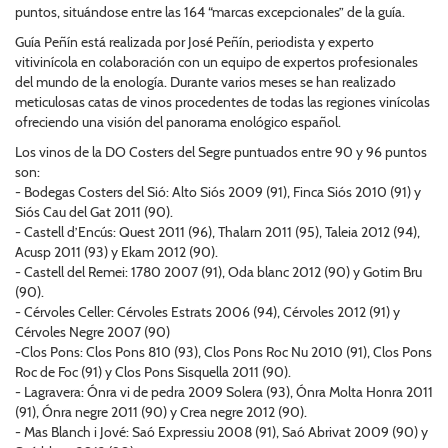
puntos, situándose entre las 164 “marcas excepcionales” de la guía.
Guía Peñín está realizada por José Peñín, periodista y experto
vitivinícola en colaboración con un equipo de expertos profesionales
del mundo de la enología. Durante varios meses se han realizado
meticulosas catas de vinos procedentes de todas las regiones vinícolas
ofreciendo una visión del panorama enológico español.
Los vinos de la DO Costers del Segre puntuados entre 90 y 96 puntos
son:
- Bodegas Costers del Sió: Alto Siós 2009 (91), Finca Siós 2010 (91) y
Siós Cau del Gat 2011 (90).
- Castell d’Encús: Quest 2011 (96), Thalarn 2011 (95), Taleia 2012 (94),
Acusp 2011 (93) y Ekam 2012 (90).
- Castell del Remei: 1780 2007 (91), Oda blanc 2012 (90) y Gotim Bru
(90).
- Cérvoles Celler: Cérvoles Estrats 2006 (94), Cérvoles 2012 (91) y
Cérvoles Negre 2007 (90)
-Clos Pons: Clos Pons 810 (93), Clos Pons Roc Nu 2010 (91), Clos Pons
Roc de Foc (91) y Clos Pons Sisquella 2011 (90).
- Lagravera: Ónra vi de pedra 2009 Solera (93), Ónra Molta Honra 2011
(91), Ónra negre 2011 (90) y Crea negre 2012 (90).
- Mas Blanch i Jové: Saó Expressiu 2008 (91), Saó Abrivat 2009 (90) y