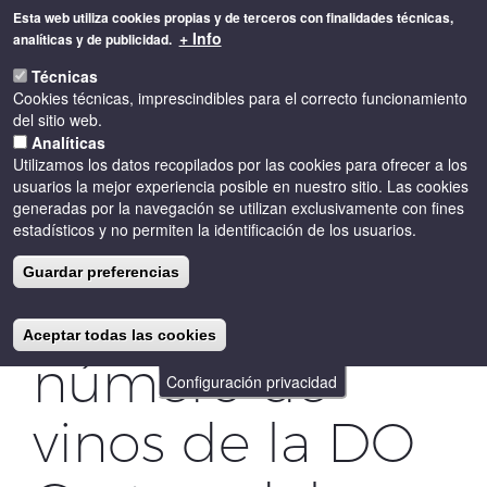
Pasar
Esta web utiliza cookies propias y de terceros con finalidades técnicas,
al
+ Info
analíticas y de publicidad.
contenido
Toggle
principal
Técnicas
naviga
Cookies técnicas, imprescindibles para el correcto funcionamiento
del sitio web.
Analíticas
Utilizamos los datos recopilados por las cookies para ofrecer a los
usuarios la mejor experiencia posible en nuestro sitio. Las cookies
generadas por la navegación se utilizan exclusivamente con fines
estadísticos y no permiten la identificación de los usuarios.
Sigue
Guardar preferencias
creciendo el
Aceptar todas las cookies
número de
Configuración privacidad
vinos de la DO