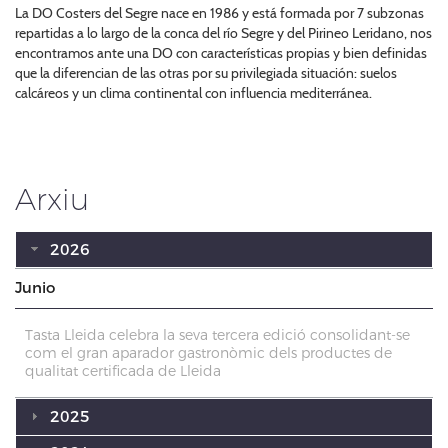
La DO Costers del Segre nace en 1986 y está formada por 7 subzonas
repartidas a lo largo de la conca del río Segre y del Pirineo Leridano, nos
encontramos ante una DO con características propias y bien definidas
que la diferencian de las otras por su privilegiada situación: suelos
calcáreos y un clima continental con influencia mediterránea.
Arxiu
2026
Junio
Tasta Lleida celebra la seva tercera edició consolidant-se
com el gran aparador gastronòmic dels productes de
qualitat certificada de Lleida
2025