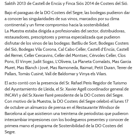
Saktih 2013 de Castell de Encús y Finca Siós 2014 de Costers del Sió.
Bajo el paraguas de la DO Costers del Segre, las bodegas pudieron dar
a conocer las singularidades de sus vinos, marcados por su clima
continental y un firme compromiso hacia la sostenibilidad.
La Muestra estaba dirigida a profesionales del sector, distribuidoras,
restauradores, prescriptores y prensa especializada que pudieron
disfrutar de los vinos de las bodegas: Batlliu de Sort, Bodegas Costers
del Sió, Bodegas Vila Corona, Cal Cabo Celler, Castell d’Encús, Castell
del Remei, Celler Cercavins, Celler del Montsec, Cèrvoles Celler, Clos
Pons, El Vinyer, Judit Sogas, L’Olivera, La Planeta Comalats, Mas Garcia
Muret, Mas Blanch i Jové, Mas Ramoneda, Raimat, Petit Duran, Terrer de
Pallars, Tomàs Cusiné, Vall de Baldomar y Vinya els Vilars.
El acto contó con la presencia del Sr. Rafael Peris Regidor de Turismo
del Ayuntamiento de Lleida, el Sr. Xavier Agell coordinador general de
INCAVI y del Sr.Xavier Farré presidente de la DO Costers del Segre.
Con motivo de la Muestra, la DO Costers del Segre celebró el lunes 17
de octubre un almuerzo de prensa en el Restaurante Windsor de
Barcelona al que asistieron una treintena de periodistas que pudieron
intercambiar impresiones con los bodegueros presentes y conocer de
primera mano el programa de Sostenibilidad de la DO Costers del
Segre.