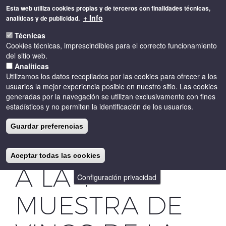
Pasar
Esta web utiliza cookies propias y de terceros con finalidades técnicas,
al
+ Info
analíticas y de publicidad.
contenido
Toggle
principal
Técnicas
naviga
Cookies técnicas, imprescindibles para el correcto funcionamiento
del sitio web.
Analíticas
Utilizamos los datos recopilados por las cookies para ofrecer a los
usuarios la mejor experiencia posible en nuestro sitio. Las cookies
generadas por la navegación se utilizan exclusivamente con fines
estadísticos y no permiten la identificación de los usuarios.
GRAN
Guardar preferencias
RECIBIMIENTO
Aceptar todas las cookies
A LA 1ª
Configuración privacidad
MUESTRA DE