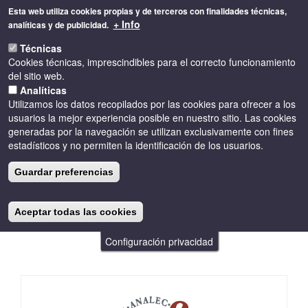
Pasar
Esta web utiliza cookies propias y de terceros con finalidades técnicas,
al
+ Info
analíticas y de publicidad.
contenido
Toggle
principal
Técnicas
naviga
Cookies técnicas, imprescindibles para el correcto funcionamiento
del sitio web.
Analíticas
Utilizamos los datos recopilados por las cookies para ofrecer a los
usuarios la mejor experiencia posible en nuestro sitio. Las cookies
generadas por la navegación se utilizan exclusivamente con fines
Tienda Online
estadísticos y no permiten la identificación de los usuarios.
Guardar preferencias
Bodegas de Costers del Segre que disponen de tienda
Aceptar todas las cookies
online o hacen envío a domicilio a través del teléfono o
correo electrónico.
Configuración privacidad