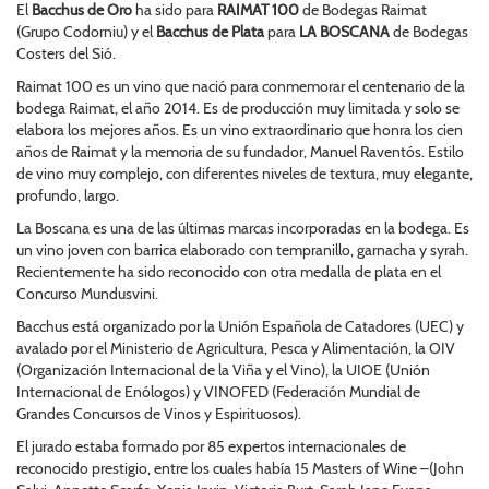
El
Bacchus de Oro
ha sido para
RAIMAT 100
de Bodegas Raimat
(Grupo Codorniu) y el
Bacchus de Plata
para
LA BOSCANA
de Bodegas
Costers del Sió.
Raimat 100 es un vino que nació para conmemorar el centenario de la
bodega Raimat, el año 2014. Es de producción muy limitada y solo se
elabora los mejores años. Es un vino extraordinario que honra los cien
años de Raimat y la memoria de su fundador, Manuel Raventós. Estilo
de vino muy complejo, con diferentes niveles de textura, muy elegante,
profundo, largo.
La Boscana es una de las últimas marcas incorporadas en la bodega. Es
un vino joven con barrica elaborado con tempranillo, garnacha y syrah.
Recientemente ha sido reconocido con otra medalla de plata en el
Concurso Mundusvini.
Bacchus está organizado por la Unión Española de Catadores (UEC) y
avalado por el Ministerio de Agricultura, Pesca y Alimentación, la OIV
(Organización Internacional de la Viña y el Vino), la UIOE (Unión
Internacional de Enólogos) y VINOFED (Federación Mundial de
Grandes Concursos de Vinos y Espirituosos).
El jurado estaba formado por 85 expertos internacionales de
reconocido prestigio, entre los cuales había 15 Masters of Wine –(John