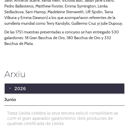
Salvi, Annette Scarfe, Xenia Irwin, Victoria Burt, Sarah Jane Evans,
Pedro Ballesteros, Matthew Forster, Emma Symington, Lenka
Sedlackova, Sam Harrop, Madeleine Stenwreth, Ulf Sjodin, Taina
Vilkuna y Emma Dawson) a los que acompañaron referentes de la
sumillería mundial como Terry Kandylis, Guillermo Cruz yi Julie Dupouy.
De las 1751 muestras presentadas a concurso se han entregado 530
galardones: 18 Gran Bacchus de Oro, 180 Bacchus de Oro y 332
Bacchus de Plata.
Arxiu
2026
Junio
Tasta Lleida celebra la seva tercera edició consolidant-se
com el gran aparador gastronòmic dels productes de
qualitat certificada de Lleida