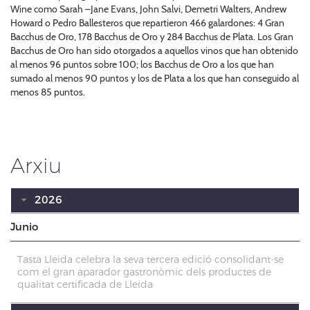
Wine como Sarah –Jane Evans, John Salvi, Demetri Walters, Andrew
Howard o Pedro Ballesteros que repartieron 466 galardones: 4 Gran
Bacchus de Oro, 178 Bacchus de Oro y 284 Bacchus de Plata. Los Gran
Bacchus de Oro han sido otorgados a aquellos vinos que han obtenido
al menos 96 puntos sobre 100; los Bacchus de Oro a los que han
sumado al menos 90 puntos y los de Plata a los que han conseguido al
menos 85 puntos.
Arxiu
2026
Junio
Tasta Lleida celebra la seva tercera edició consolidant-se
com el gran aparador gastronòmic dels productes de
qualitat certificada de Lleida