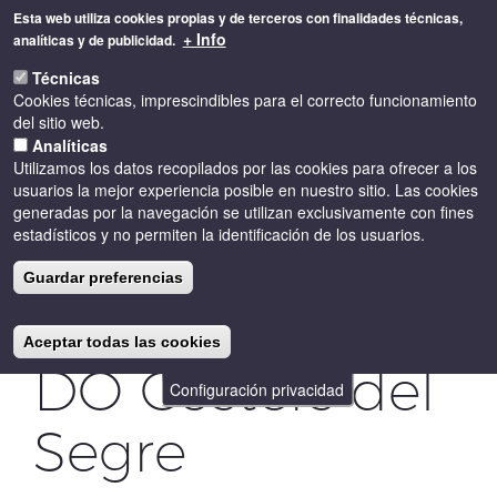
Pasar
Esta web utiliza cookies propias y de terceros con finalidades técnicas,
al
+ Info
analíticas y de publicidad.
contenido
Toggle
principal
Técnicas
naviga
Cookies técnicas, imprescindibles para el correcto funcionamiento
del sitio web.
Analíticas
Utilizamos los datos recopilados por las cookies para ofrecer a los
usuarios la mejor experiencia posible en nuestro sitio. Las cookies
generadas por la navegación se utilizan exclusivamente con fines
estadísticos y no permiten la identificación de los usuarios.
3 Bacchus de
Guardar preferencias
Plata para la
Aceptar todas las cookies
DO Costers del
Configuración privacidad
Segre