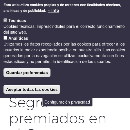
Pasar
Esta web utiliza cookies propias y de terceros con finalidades técnicas,
al
+ Info
analíticas y de publicidad.
contenido
Toggle
principal
Técnicas
naviga
Cookies técnicas, imprescindibles para el correcto funcionamiento
del sitio web.
Analíticas
Utilizamos los datos recopilados por las cookies para ofrecer a los
usuarios la mejor experiencia posible en nuestro sitio. Las cookies
generadas por la navegación se utilizan exclusivamente con fines
estadísticos y no permiten la identificación de los usuarios.
4 vinos de la
Guardar preferencias
DO Costers del
Aceptar todas las cookies
Segre
Configuración privacidad
premiados en