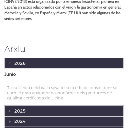
(CINVE'2013) está organizado por la empresa InsocFerial, pionera en
España en actos relacionados con el vino y la gastronomía en general.
Marbella y Sevilla, en España y Miami (EE.UU) han sido algunas de las
sedes anteriores.
Arxiu
2026
Junio
Tasta Lleida celebra la seva tercera edició consolidant-se
com el gran aparador gastronòmic dels productes de
qualitat certificada de Lleida
2025
2024