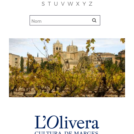
S
T
U
V
W
X
Y
Z