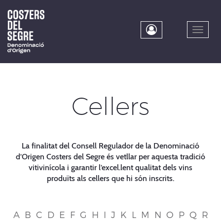
Skip
to
main
Toggle
content
naviga
Cellers
La finalitat del Consell Regulador de la Denominació
d’Origen Costers del Segre és vetllar per aquesta tradició
vitivinícola i garantir l’excel.lent qualitat dels vins
produïts als cellers que hi són inscrits.
A
B
C
D
E
F
G
H
I
J
K
L
M
N
O
P
Q
R