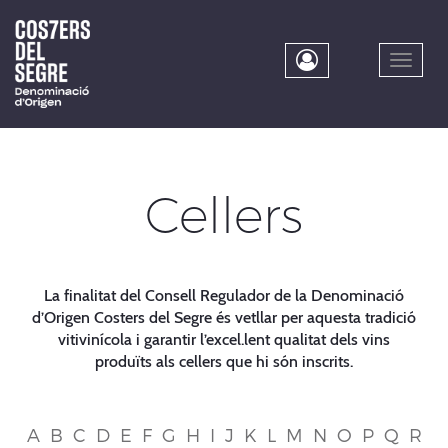
Skip
to
main
Toggle
content
naviga
Cellers
La finalitat del Consell Regulador de la Denominació
d’Origen Costers del Segre és vetllar per aquesta tradició
vitivinícola i garantir l’excel.lent qualitat dels vins
produïts als cellers que hi són inscrits.
A
B
C
D
E
F
G
H
I
J
K
L
M
N
O
P
Q
R