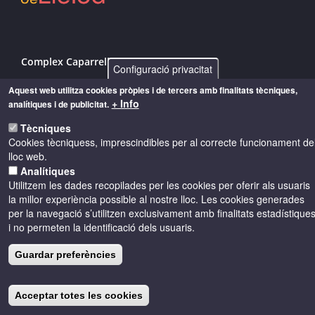
Complex Caparrella, 97 25192 - Lleida
Configuració privacitat
info@costersdelsegre.es
Aquest web utilitza cookies pròpies i de tercers amb finalitats tècniques,
+ Info
analítiques i de publicitat.
973 264 583
Tècniques
Cookies tècniquess, imprescindibles per al correcte funcionament de
lloc web.
© Copyright 2026 - Drets reservats
Analítiques
Utilitzem les dades recopilades per les cookies per oferir als usuaris
la millor experiència possible al nostre lloc. Les cookies generades
Accessibilitat
Avís legal
Cookies
per la navegació s’utilitzen exclusivament amb finalitats estadístique
i no permeten la identificació dels usuaris.
Política de privacitat
Guardar preferències
Acceptar totes les cookies