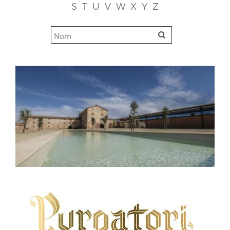
S
T
U
V
W
X
Y
Z