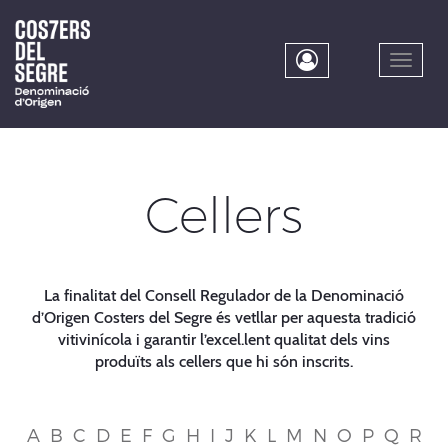
Skip
to
main
Toggle
content
naviga
Cellers
La finalitat del Consell Regulador de la Denominació
d’Origen Costers del Segre és vetllar per aquesta tradició
vitivinícola i garantir l’excel.lent qualitat dels vins
produïts als cellers que hi són inscrits.
A
B
C
D
E
F
G
H
I
J
K
L
M
N
O
P
Q
R