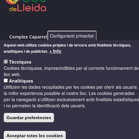
Configuració privacitat
Complex Caparrella, 97 25192 - Lleida
Aquest web utilitza cookies pròpies i de tercers amb finalitats tècniques,
info@costersdelsegre.es
+ Info
analítiques i de publicitat.
973 264 583
Tècniques
Cookies tècniquess, imprescindibles per al correcte funcionament de
lloc web.
Analítiques
© Copyright 2026 - Drets reservats
Utilitzem les dades recopilades per les cookies per oferir als usuaris
la millor experiència possible al nostre lloc. Les cookies generades
Accessibilitat
Avís legal
Cookies
per la navegació s’utilitzen exclusivament amb finalitats estadístique
i no permeten la identificació dels usuaris.
Política de privacitat
Guardar preferències
Acceptar totes les cookies