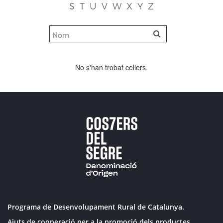
S
T
U
V
W
X
Y
Z
No s'han trobat cellers.
Programa de Desenvolupament Rural de Catalunya.
Ajuts de cooperació per a la promoció dels productes