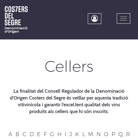
Skip
to
main
Toggle
content
naviga
Cellers
La finalitat del Consell Regulador de la Denominació
d’Origen Costers del Segre és vetllar per aquesta tradició
vitivinícola i garantir l’excel.lent qualitat dels vins
produïts als cellers que hi són inscrits.
A
B
C
D
E
F
G
H
I
J
K
L
M
N
O
P
Q
R