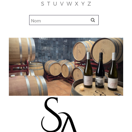
S
T
U
V
W
X
Y
Z