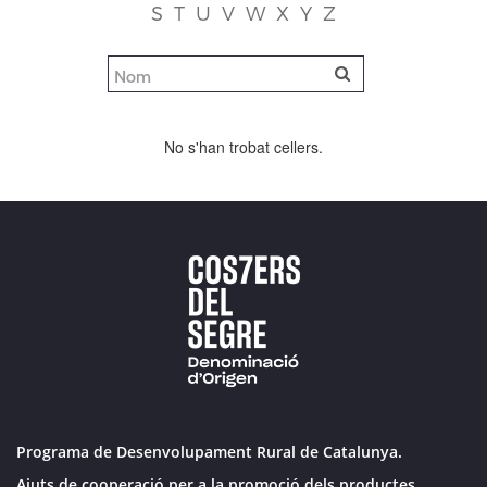
S
T
U
V
W
X
Y
Z
No s'han trobat cellers.
Programa de Desenvolupament Rural de Catalunya.
Ajuts de cooperació per a la promoció dels productes