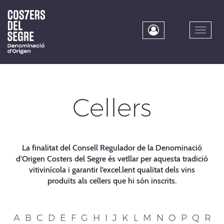
Skip
to
main
Toggle
content
naviga
Cellers
La finalitat del Consell Regulador de la Denominació
d’Origen Costers del Segre és vetllar per aquesta tradició
vitivinícola i garantir l’excel.lent qualitat dels vins
produïts als cellers que hi són inscrits.
A
B
C
D
E
F
G
H
I
J
K
L
M
N
O
P
Q
R