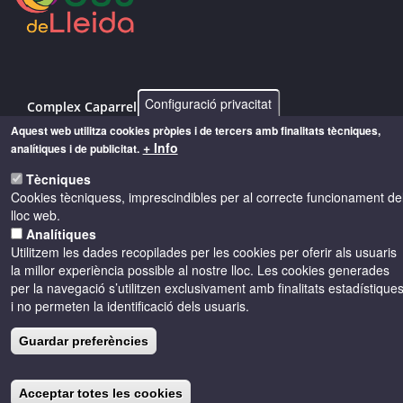
Configuració privacitat
Complex Caparrella, 97 25192 - Lleida
Aquest web utilitza cookies pròpies i de tercers amb finalitats tècniques,
info@costersdelsegre.es
+ Info
analítiques i de publicitat.
973 264 583
Tècniques
Cookies tècniquess, imprescindibles per al correcte funcionament de
lloc web.
Analítiques
© Copyright 2026 - Drets reservats
Utilitzem les dades recopilades per les cookies per oferir als usuaris
la millor experiència possible al nostre lloc. Les cookies generades
Accessibilitat
Avís legal
Cookies
per la navegació s’utilitzen exclusivament amb finalitats estadístique
i no permeten la identificació dels usuaris.
Política de privacitat
Guardar preferències
Acceptar totes les cookies