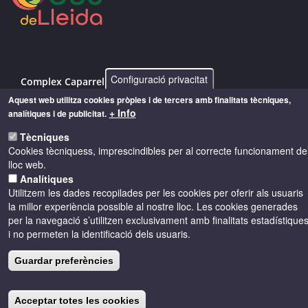
Configuració privacitat
Complex Caparrella, 97 25192 - Lleida
Aquest web utilitza cookies pròpies i de tercers amb finalitats tècniques,
info@costersdelsegre.es
+ Info
analítiques i de publicitat.
973 264 583
Tècniques
Cookies tècniquess, imprescindibles per al correcte funcionament de
lloc web.
Analítiques
© Copyright 2026 - Drets reservats
Utilitzem les dades recopilades per les cookies per oferir als usuaris
la millor experiència possible al nostre lloc. Les cookies generades
Accessibilitat
Avís legal
Cookies
per la navegació s’utilitzen exclusivament amb finalitats estadístique
i no permeten la identificació dels usuaris.
Política de privacitat
Guardar preferències
Acceptar totes les cookies