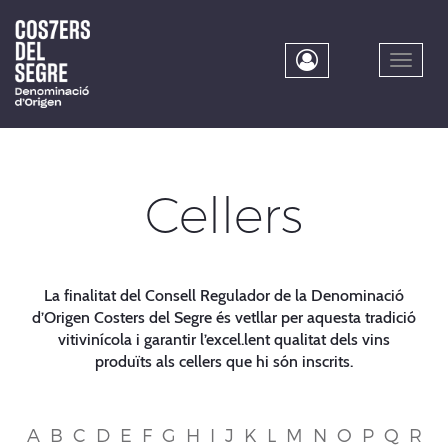
Skip
to
main
Toggle
content
naviga
Cellers
La finalitat del Consell Regulador de la Denominació
d’Origen Costers del Segre és vetllar per aquesta tradició
vitivinícola i garantir l’excel.lent qualitat dels vins
produïts als cellers que hi són inscrits.
A
B
C
D
E
F
G
H
I
J
K
L
M
N
O
P
Q
R