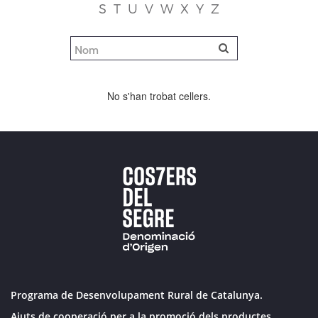
S
T
U
V
W
X
Y
Z
No s'han trobat cellers.
Programa de Desenvolupament Rural de Catalunya.
Ajuts de cooperació per a la promoció dels productes