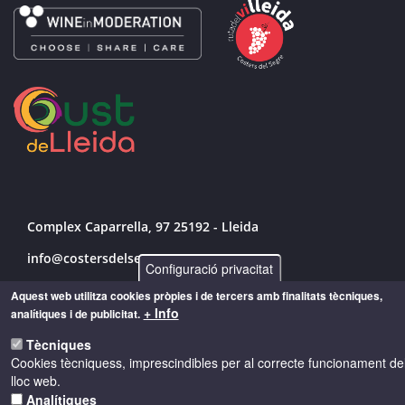
Complex Caparrella, 97 25192 - Lleida
info@costersdelsegre.es
Configuració privacitat
973 264 583
Aquest web utilitza cookies pròpies i de tercers amb finalitats tècniques,
+ Info
analítiques i de publicitat.
Tècniques
© Copyright 2026 - Drets reservats
Cookies tècniquess, imprescindibles per al correcte funcionament de
lloc web.
Analítiques