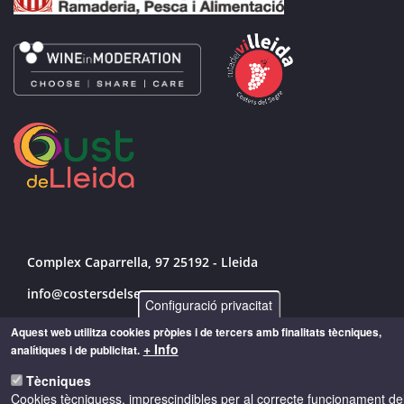
Complex Caparrella, 97 25192 - Lleida
info@costersdelsegre.es
Configuració privacitat
973 264 583
Aquest web utilitza cookies pròpies i de tercers amb finalitats tècniques,
+ Info
analítiques i de publicitat.
Tècniques
© Copyright 2026 - Drets reservats
Cookies tècniquess, imprescindibles per al correcte funcionament de