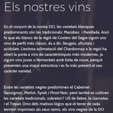
Els nostres vins
En el conjunt de la nostra DO, les varietats blanques
predominants són les tradicionals: Macabeu i Parellada. Això
fa que els blancs de la regió de Costers del Segre siguin uns
vins de perfil més clàssic, és a dir, lleugers, afruitats i
acidulats. L’exitosa aclimatació del Chardonnay a la regió ha
obert la porta a vins de característiques més modernes, ja
siguin vins joves o fermentats amb bóta de roure, perquè
presenten una major estructura i es fa més present el seu
caràcter varietal.
Entre les varietats negres predominen el Cabernet
Sauvignon, Merlot, Syrah i Pinot Noir, però també es cultiven
les varietats tradicionals, sobretot l’ Ull de llebre, la Garnatxa
i el Trepat. Dins dels matisos lògics que el terrer de cada
territori imprimeix als seus raïms, els vins negres de la DO