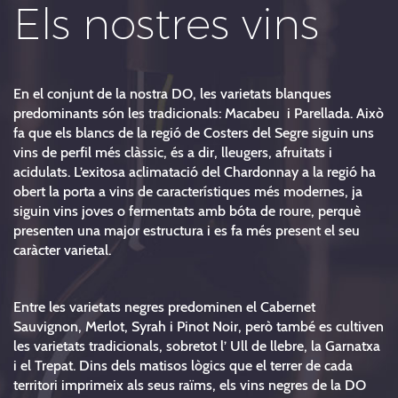
Els nostres vins
En el conjunt de la nostra DO, les varietats blanques
predominants són les tradicionals: Macabeu i Parellada. Això
fa que els blancs de la regió de Costers del Segre siguin uns
vins de perfil més clàssic, és a dir, lleugers, afruitats i
acidulats. L’exitosa aclimatació del Chardonnay a la regió ha
obert la porta a vins de característiques més modernes, ja
siguin vins joves o fermentats amb bóta de roure, perquè
presenten una major estructura i es fa més present el seu
caràcter varietal.
Entre les varietats negres predominen el Cabernet
Sauvignon, Merlot, Syrah i Pinot Noir, però també es cultiven
les varietats tradicionals, sobretot l’ Ull de llebre, la Garnatxa
i el Trepat. Dins dels matisos lògics que el terrer de cada
territori imprimeix als seus raïms, els vins negres de la DO