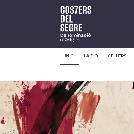
Skip
to
main
content
INICI
LA D.O.
CELLERS