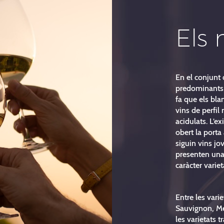
Els 
En el conjunt 
predominants 
fa que els bla
vins de perfil 
acidulats. L’e
obert la porta
siguin vins j
presenten una 
caràcter variet
Entre les var
Sauvignon, Mer
les varietats t