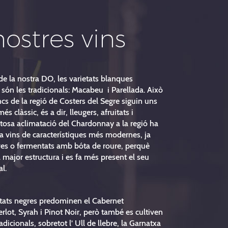
nostres vins
de la nostra DO, les varietats blanques
són les tradicionals: Macabeu i Parellada. Això
ncs de la regió de Costers del Segre siguin uns
més clàssic, és a dir, lleugers, afruitats i
xitosa aclimatació del Chardonnay a la regió ha
 a vins de característiques més modernes, ja
oves o fermentats amb bóta de roure, perquè
major estructura i es fa més present el seu
al.
ietats negres predominen el Cabernet
lot, Syrah i Pinot Noir, però també es cultiven
radicionals, sobretot l’ Ull de llebre, la Garnatxa