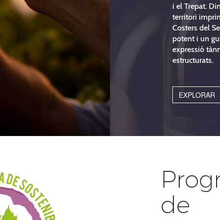
i el Trepat. D
territori impr
Costers del S
potent i un gu
expressió tànn
estructurats.
EXPLORAR
Prog
de