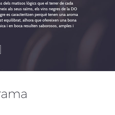
ins dels matisos lògics que el terrer de cada
imeix als seus raïms, els vins negres de la DO
egre es caracteritzen perquè tenen una aroma
st equilibrat, alhora que ofereixen una bona
ica i en boca resulten saborosos, amples i
rama