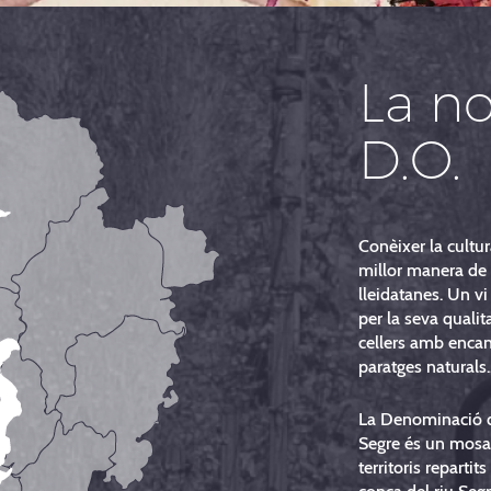
La no
D.O.
Conèixer la cultur
millor manera de 
lleidatanes. Un vi
per la seva qualit
cellers amb encant
paratges naturals..
La Denominació d
Segre és un mosai
territoris repartits