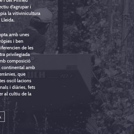
e i del Pirineu
ectiu d’agrupar i
pia la vitivinicultura
 Lleida.
mpta amb unes
ròpies i ben
iferencien de les
tra privilegiada
 amb composició
ma continental amb
errànies, que
es oscil·lacions
als i diàries, fets
r al cultiu de la
A