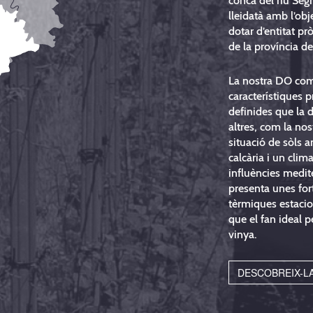
conca del riu Segr
lleidatà amb l’obj
dotar d’entitat prò
de la província de
La nostra DO co
característiques p
definides que la d
altres, com la nos
situació de sòls
calcària i un cli
influències medit
presenta unes fort
tèrmiques estacion
que el fan ideal pe
vinya.
DESCOBREIX-L