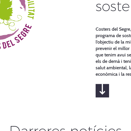
soste
Costers del Segr
programa de soste
l’objectiu de la m
prevenir el millor
que tenim avui se
els de demà i ten
salut ambiental, la
econòmica i la res